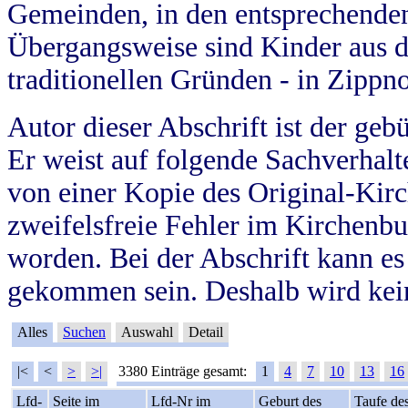
Gemeinden, in den entsprechende
Übergangsweise sind Kinder aus 
traditionellen Gründen - in Zippn
Autor dieser Abschrift ist der geb
Er weist auf folgende Sachverhalte
von einer Kopie des Original-Kirc
zweifelsfreie Fehler im Kirchenbuc
worden. Bei der Abschrift kann e
gekommen sein. Deshalb wird kein
Alles
Suchen
Auswahl
Detail
|<
<
>
>|
3380 Einträge gesamt:
1
4
7
10
13
16
Lfd-
Seite im
Lfd-Nr im
Geburt des
Taufe de