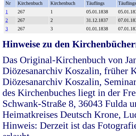
Nr
Kirchenbuch
Kirchenbuch
Täuflings
Täufling
1
267
1
05.01.1838
05.01.18
2
267
2
31.12.1837
07.01.18
3
267
3
01.01.1838
07.01.18
Hinweise zu den Kirchenbücher
Das Original-Kirchenbuch von Jan
Diözesanarchiv Koszalin, früher Kö
Diözesanarchiv Koszalin, Seminar
des Kirchenbuches liegt in der Fr
Schwank-Straße 8, 36043 Fulda u
Heimatkreises Deutsch Krone, Lu
Hinweis: Derzeit ist das Fotograf