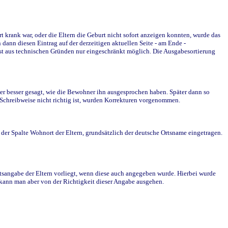
krank war, oder die Eltern die Geburt nicht sofort anzeigen konnten, wurde das
ann diesen Eintrag auf der derzeitigen aktuellen Seite - am Ende -
st aus technischen Gründen nur eingeschränkt möglich. Die Ausgabesortierung
r besser gesagt, wie die Bewohner ihn ausgesprochen haben. Später dann so
e Schreibweise nicht richtig ist, wurden Korrekturen vorgenommen.
r Spalte Wohnort der Eltern, grundsätzlich der deutsche Ortsname eingetragen.
rtsangabe der Eltern vorliegt, wenn diese auch angegeben wurde. Hierbei wurde
d kann man aber von der Richtigkeit dieser Angabe ausgehen.