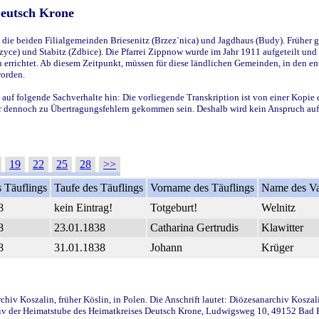
Deutsch Krone
ie beiden Filialgemeinden Briesenitz (Brzez`nica) und Jagdhaus (Budy). Früher g
yce) und Stabitz (Zdbice). Die Pfarrei Zippnow wurde im Jahr 1911 aufgeteilt und e
en errichtet. Ab diesem Zeitpunkt, müssen für diese ländlichen Gemeinden, in den
worden.
 auf folgende Sachverhalte hin: Die vorliegende Transkription ist von einer Kopie 
aber dennoch zu Übertragungsfehlern gekommen sein. Deshalb wird kein Anspruch auf 
19
22
25
28
>>
 Täuflings
Taufe des Täuflings
Vorname des Täuflings
Name des Va
8
kein Eintrag!
Totgeburt!
Welnitz
8
23.01.1838
Catharina Gertrudis
Klawitter
8
31.01.1838
Johann
Krüger
iv Koszalin, früher Köslin, in Polen. Die Anschrift lautet: Diözesanarchiv Koszal
v der Heimatstube des Heimatkreises Deutsch Krone, Ludwigsweg 10, 49152 Bad Ess