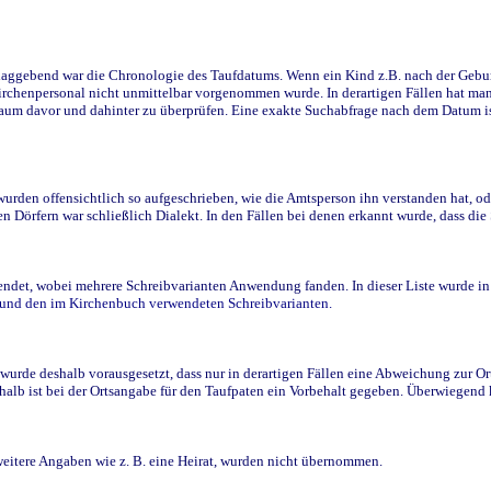
ggebend war die Chronologie des Taufdatums. Wenn ein Kind z.B. nach der Geburt 
rchenpersonal nicht unmittelbar vorgenommen wurde. In derartigen Fällen hat man d
raum davor und dahinter zu überprüfen. Eine exakte Suchabfrage nach dem Datum i
den offensichtlich so aufgeschrieben, wie die Amtsperson ihn verstanden hat, ode
n Dörfern war schließlich Dialekt. In den Fällen bei denen erkannt wurde, dass di
t, wobei mehrere Schreibvarianten Anwendung fanden. In dieser Liste wurde in de
n und den im Kirchenbuch verwendeten Schreibvarianten.
wurde deshalb vorausgesetzt, dass nur in derartigen Fällen eine Abweichung zur O
eshalb ist bei der Ortsangabe für den Taufpaten ein Vorbehalt gegeben. Überwiegen
weitere Angaben wie z. B. eine Heirat, wurden nicht übernommen.