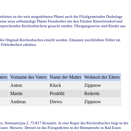
ehörten zu der weit ausgedehnten Pfarrei auch die Filialgemeinden Doderlage
ine neue selbständige Pfarrei Freudenfier mit den Filialen Klawittersdorf und
 entsprechenden Kirchenbüchern gesucht werden. Übergangsweise sind Kinder aus
des Original-Kirchenbuches erstellt worden. Erkannte zweifelsfreie Fehler im
Fehlerfreiheit erhoben.
ters
Vorname des Vaters
Name der Mutter
Wohnort der Eltern
Anton
Kluck
Zippnow
Martin
Prodöhl
Rederitz
Andreas
Drews
Zippnow
in, Seminarryjna 2, 75-817 Koszalin. Je eine Kopie des Kirchenbuches liegt in der
en. Hinweis: Derzeit ist das Fotografieren in der Heimatstube in Bad Essen