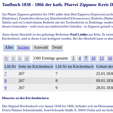
Taufbuch 1838 - 1866 der kath. Pfarrei Zippnow Kreis 
Zur Pfarrei Zippnow gehörten bis 1945 außer dem Dorf Zippnow (Sypnywo) noch d
(Dudylany), Freudenfier (Szwecja), Klawittersdorf (Glowaczewo), Rederitz (Nadarz
Stabitz und ein Lokalvikariat Rederitz mit der Tochterkirche in Doderlage wurd
diesen Gemeinden - wohl noch aus traditionellen Gründen - in Zippnow getauft 
Autor dieser Abschrift ist der gebürtige Rederitzer
Paul Lüdtke
aus Köln. Er weist
Kirchenbuch, sind in dieser Liste korrigiert worden. Bei der Abschrift kann es 
Alles
Suchen
Auswahl
Detail
|<
<
>
>|
3380 Einträge gesamt:
1
4
7
10
13
16
Lfd-Nr
Seite im Kirchenbuch
Lfd-Nr im Kirchenbuch
Geburt des
7
267
7
25.01.183
8
267
8
09.01.183
9
267
9
28.01.183
Hinweise zu den Kirchenbüchern
Das Original-Kirchenbuch von Januar 1838 bis 1866, befindet sich im Diözesanarch
Freien Prälatur Schneidemühl, Josef-Schwank-Straße 8, 36043 Fulda und im Archi