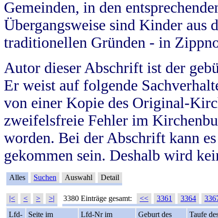
Gemeinden, in den entsprechende
Übergangsweise sind Kinder aus 
traditionellen Gründen - in Zippn
Autor dieser Abschrift ist der geb
Er weist auf folgende Sachverhalte
von einer Kopie des Original-Kirc
zweifelsfreie Fehler im Kirchenbuc
worden. Bei der Abschrift kann e
gekommen sein. Deshalb wird kein
Alles
Suchen
Auswahl
Detail
|<
<
>
>|
3380 Einträge gesamt:
<<
3361
3364
336
Lfd-
Seite im
Lfd-Nr im
Geburt des
Taufe de