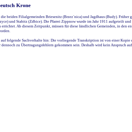
Deutsch Krone
ie beiden Filialgemeinden Briesenitz (Brzez`nica) und Jagdhaus (Budy). Früher g
yce) und Stabitz (Zdbice). Die Pfarrei Zippnow wurde im Jahr 1911 aufgeteilt und e
en errichtet. Ab diesem Zeitpunkt, müssen für diese ländlichen Gemeinden, in den
worden.
 auf folgende Sachverhalte hin: Die vorliegende Transkription ist von einer Kopie 
aber dennoch zu Übertragungsfehlern gekommen sein. Deshalb wird kein Anspruch auf 