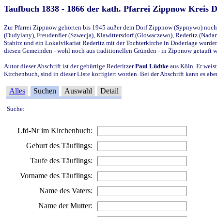
Taufbuch 1838 - 1866 der kath. Pfarrei Zippnow Kreis 
Zur Pfarrei Zippnow gehörten bis 1945 außer dem Dorf Zippnow (Sypnywo) noch d
(Dudylany), Freudenfier (Szwecja), Klawittersdorf (Glowaczewo), Rederitz (Nadarz
Stabitz und ein Lokalvikariat Rederitz mit der Tochterkirche in Doderlage wurd
diesen Gemeinden - wohl noch aus traditionellen Gründen - in Zippnow getauft 
Autor dieser Abschrift ist der gebürtige Rederitzer
Paul Lüdtke
aus Köln. Er weist
Kirchenbuch, sind in dieser Liste korrigiert worden. Bei der Abschrift kann es 
Alles
Suchen
Auswahl
Detail
Suche:
Lfd-Nr im Kirchenbuch:
Geburt des Täuflings:
Taufe des Täuflings:
Vorname des Täuflings:
Name des Vaters:
Name der Mutter: