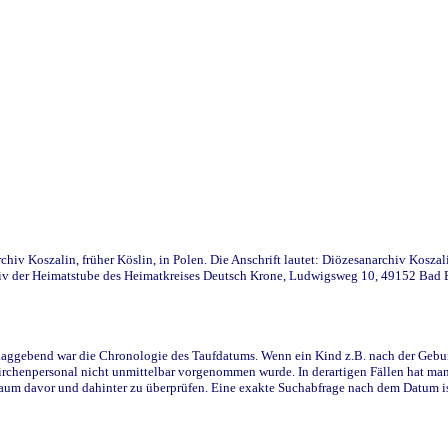
iv Koszalin, früher Köslin, in Polen. Die Anschrift lautet: Diözesanarchiv Koszal
v der Heimatstube des Heimatkreises Deutsch Krone, Ludwigsweg 10, 49152 Bad Ess
ggebend war die Chronologie des Taufdatums. Wenn ein Kind z.B. nach der Geburt 
rchenpersonal nicht unmittelbar vorgenommen wurde. In derartigen Fällen hat man d
raum davor und dahinter zu überprüfen. Eine exakte Suchabfrage nach dem Datum i