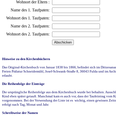
Wohnort der Eltern :
Name des 1. Taufpaten:
Wohnort des 1. Taufpaten:
Name des 2. Taufpaten:
Wohnort des 2. Taufpaten:
Hinweise zu den Kirchenbüchern
Das Original-Kirchenbuch von Januar 1838 bis 1866, befindet sich im Diözesanarch
Freien Prälatur Schneidemühl, Josef-Schwank-Straße 8, 36043 Fulda und im Archi
erlaubt.
Die Reihenfolge der Einträge
Die ursprüngliche Reihenfolge aus dem Kirchenbuch wurde bei behalten. Ausschla
Kind eben später getauft. Manchmal kam es auch vor, dass der Taufeintrag vom Ki
vorgenommen. Bei der Verwendung der Liste ist es wichtig, einen gewissen Zeit
erfolgt nach Tag, Monat und Jahr.
Schreibweise der Namen