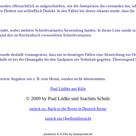
den offensichtlich so aufgeschrieben, wie die Amtsperson ihn verstanden hat, ode
n Dörfern war schließlich Dialekt. In den Fällen bei denen erkannt wurde, dass di
t, wobei mehrere Schreibvarianten Anwendung fanden. In dieser Liste wurde in de
n und den im Kirchenbuch verwendeten Schreibvarianten.
wurde deshalb vorausgesetzt, dass nur in derartigen Fällen eine Abweichung zur O
eshalb ist bei der Ortsangabe für den Taufpaten ein Vorbehalt gegeben. Überwiegen
weitere Angaben wie z. B. eine Heirat, wurden nicht übernommen.
Paul Lüdtke aus Köln
© 2009 by Paul Lüdke und Joachim Schulz
zurück zu: Back to the Roots in Deutsch Krone
zurück zur Quellenübersicht
powered in 0.03s by baseportal.de