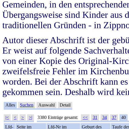
Gemeinden, in den entsprechende
Übergangsweise sind Kinder aus 
traditionellen Gründen - in Zippn
Autor dieser Abschrift ist der geb
Er weist auf folgende Sachverhalte
von einer Kopie des Original-Kirc
zweifelsfreie Fehler im Kirchenbuc
worden. Bei der Abschrift kann e
gekommen sein. Deshalb wird kein
Alles
Suchen
Auswahl
Detail
|<
<
>
>|
3380 Einträge gesamt:
<<
31
34
37
40
Lfd-
Seite im
Lfd-Nr im
Geburt des
Taufe de