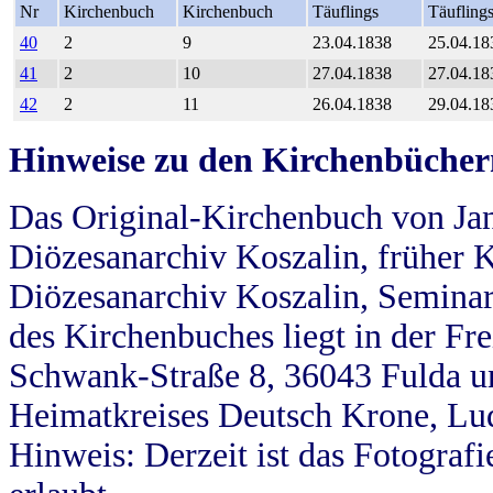
Nr
Kirchenbuch
Kirchenbuch
Täuflings
Täufling
40
2
9
23.04.1838
25.04.18
41
2
10
27.04.1838
27.04.18
42
2
11
26.04.1838
29.04.18
Hinweise zu den Kirchenbücher
Das Original-Kirchenbuch von Jan
Diözesanarchiv Koszalin, früher Kö
Diözesanarchiv Koszalin, Seminar
des Kirchenbuches liegt in der Fr
Schwank-Straße 8, 36043 Fulda u
Heimatkreises Deutsch Krone, Lu
Hinweis: Derzeit ist das Fotograf