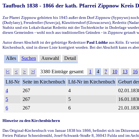
Taufbuch 1838 - 1866 der kath. Pfarrei Zippnow Kreis 
Zur Pfarrei Zippnow gehörten bis 1945 außer dem Dorf Zippnow (Sypnywo) noch d
(Dudylany), Freudenfier (Szwecja), Klawittersdorf (Glowaczewo), Rederitz (Nadarz
Stabitz und ein Lokalvikariat Rederitz mit der Tochterkirche in Doderlage wurd
diesen Gemeinden - wohl noch aus traditionellen Gründen - in Zippnow getauft 
Autor dieser Abschrift ist der gebürtige Rederitzer
Paul Lüdtke
aus Köln. Er weist
Kirchenbuch, sind in dieser Liste korrigiert worden. Bei der Abschrift kann es 
Alles
Suchen
Auswahl
Detail
|<
<
>
>|
3380 Einträge gesamt:
1
4
7
10
13
16
Lfd-Nr
Seite im Kirchenbuch
Lfd-Nr im Kirchenbuch
Geburt des
4
267
4
02.01.183
5
267
5
16.01.183
6
267
6
21.01.183
Hinweise zu den Kirchenbüchern
Das Original-Kirchenbuch von Januar 1838 bis 1866, befindet sich im Diözesanarch
Freien Prälatur Schneidemühl, Josef-Schwank-Straße 8, 36043 Fulda und im Archi