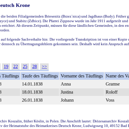
Deutsch Krone
ie beiden Filialgemeinden Briesenitz (Brzez`nica) und Jagdhaus (Budy). Früher g
yce) und Stabitz (Zdbice). Die Pfarrei Zippnow wurde im Jahr 1911 aufgeteilt und e
en errichtet. Ab diesem Zeitpunkt, müssen für diese ländlichen Gemeinden, in den
worden.
 auf folgende Sachverhalte hin: Die vorliegende Transkription ist von einer Kopie 
aber dennoch zu Übertragungsfehlern gekommen sein. Deshalb wird kein Anspruch auf 
19
22
25
28
>>
 Täuflings
Taufe des Täuflings
Vorname des Täuflings
Name des Va
8
14.01.1838
Anna
Gramse
8
18.01.1838
Justina
Roloff
8
26.01.1838
Johann
Voss
iv Koszalin, früher Köslin, in Polen. Die Anschrift lautet: Diözesanarchiv Koszal
v der Heimatstube des Heimatkreises Deutsch Krone, Ludwigsweg 10, 49152 Bad Ess