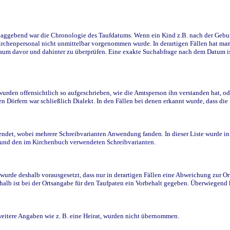
ggebend war die Chronologie des Taufdatums. Wenn ein Kind z.B. nach der Geburt 
rchenpersonal nicht unmittelbar vorgenommen wurde. In derartigen Fällen hat man d
raum davor und dahinter zu überprüfen. Eine exakte Suchabfrage nach dem Datum i
den offensichtlich so aufgeschrieben, wie die Amtsperson ihn verstanden hat, ode
n Dörfern war schließlich Dialekt. In den Fällen bei denen erkannt wurde, dass di
t, wobei mehrere Schreibvarianten Anwendung fanden. In dieser Liste wurde in de
n und den im Kirchenbuch verwendeten Schreibvarianten.
wurde deshalb vorausgesetzt, dass nur in derartigen Fällen eine Abweichung zur O
eshalb ist bei der Ortsangabe für den Taufpaten ein Vorbehalt gegeben. Überwiegen
weitere Angaben wie z. B. eine Heirat, wurden nicht übernommen.