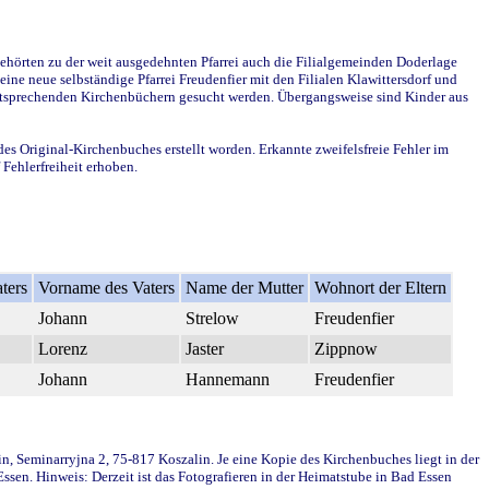
ehörten zu der weit ausgedehnten Pfarrei auch die Filialgemeinden Doderlage
ine neue selbständige Pfarrei Freudenfier mit den Filialen Klawittersdorf und
 entsprechenden Kirchenbüchern gesucht werden. Übergangsweise sind Kinder aus
des Original-Kirchenbuches erstellt worden. Erkannte zweifelsfreie Fehler im
Fehlerfreiheit erhoben.
ters
Vorname des Vaters
Name der Mutter
Wohnort der Eltern
Johann
Strelow
Freudenfier
Lorenz
Jaster
Zippnow
Johann
Hannemann
Freudenfier
in, Seminarryjna 2, 75-817 Koszalin. Je eine Kopie des Kirchenbuches liegt in der
en. Hinweis: Derzeit ist das Fotografieren in der Heimatstube in Bad Essen