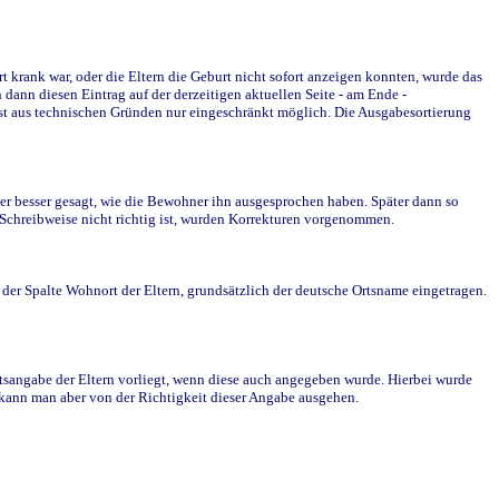
krank war, oder die Eltern die Geburt nicht sofort anzeigen konnten, wurde das
ann diesen Eintrag auf der derzeitigen aktuellen Seite - am Ende -
st aus technischen Gründen nur eingeschränkt möglich. Die Ausgabesortierung
r besser gesagt, wie die Bewohner ihn ausgesprochen haben. Später dann so
e Schreibweise nicht richtig ist, wurden Korrekturen vorgenommen.
r Spalte Wohnort der Eltern, grundsätzlich der deutsche Ortsname eingetragen.
rtsangabe der Eltern vorliegt, wenn diese auch angegeben wurde. Hierbei wurde
d kann man aber von der Richtigkeit dieser Angabe ausgehen.