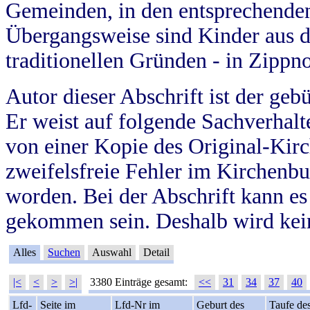
Gemeinden, in den entsprechende
Übergangsweise sind Kinder aus 
traditionellen Gründen - in Zippn
Autor dieser Abschrift ist der geb
Er weist auf folgende Sachverhalte
von einer Kopie des Original-Kirc
zweifelsfreie Fehler im Kirchenbuc
worden. Bei der Abschrift kann e
gekommen sein. Deshalb wird kein
Alles
Suchen
Auswahl
Detail
|<
<
>
>|
3380 Einträge gesamt:
<<
31
34
37
40
Lfd-
Seite im
Lfd-Nr im
Geburt des
Taufe de