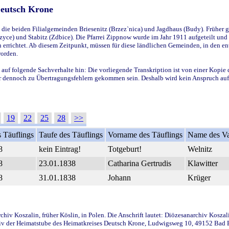
Deutsch Krone
ie beiden Filialgemeinden Briesenitz (Brzez`nica) und Jagdhaus (Budy). Früher g
yce) und Stabitz (Zdbice). Die Pfarrei Zippnow wurde im Jahr 1911 aufgeteilt und e
en errichtet. Ab diesem Zeitpunkt, müssen für diese ländlichen Gemeinden, in den
worden.
 auf folgende Sachverhalte hin: Die vorliegende Transkription ist von einer Kopie 
aber dennoch zu Übertragungsfehlern gekommen sein. Deshalb wird kein Anspruch auf 
19
22
25
28
>>
 Täuflings
Taufe des Täuflings
Vorname des Täuflings
Name des Va
8
kein Eintrag!
Totgeburt!
Welnitz
8
23.01.1838
Catharina Gertrudis
Klawitter
8
31.01.1838
Johann
Krüger
iv Koszalin, früher Köslin, in Polen. Die Anschrift lautet: Diözesanarchiv Koszal
v der Heimatstube des Heimatkreises Deutsch Krone, Ludwigsweg 10, 49152 Bad Ess