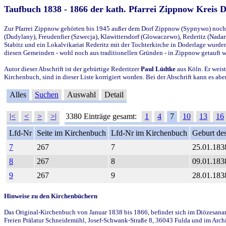
Taufbuch 1838 - 1866 der kath. Pfarrei Zippnow Kreis 
Zur Pfarrei Zippnow gehörten bis 1945 außer dem Dorf Zippnow (Sypnywo) noch d
(Dudylany), Freudenfier (Szwecja), Klawittersdorf (Glowaczewo), Rederitz (Nadarz
Stabitz und ein Lokalvikariat Rederitz mit der Tochterkirche in Doderlage wurd
diesen Gemeinden - wohl noch aus traditionellen Gründen - in Zippnow getauft 
Autor dieser Abschrift ist der gebürtige Rederitzer
Paul Lüdtke
aus Köln. Er weist
Kirchenbuch, sind in dieser Liste korrigiert worden. Bei der Abschrift kann es 
Alles
Suchen
Auswahl
Detail
|<
<
>
>|
3380 Einträge gesamt:
1
4
7
10
13
16
Lfd-Nr
Seite im Kirchenbuch
Lfd-Nr im Kirchenbuch
Geburt des
7
267
7
25.01.183
8
267
8
09.01.183
9
267
9
28.01.183
Hinweise zu den Kirchenbüchern
Das Original-Kirchenbuch von Januar 1838 bis 1866, befindet sich im Diözesanarch
Freien Prälatur Schneidemühl, Josef-Schwank-Straße 8, 36043 Fulda und im Archi