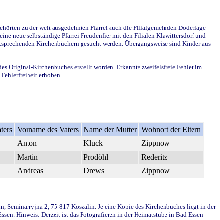
ehörten zu der weit ausgedehnten Pfarrei auch die Filialgemeinden Doderlage
ine neue selbständige Pfarrei Freudenfier mit den Filialen Klawittersdorf und
 entsprechenden Kirchenbüchern gesucht werden. Übergangsweise sind Kinder aus
des Original-Kirchenbuches erstellt worden. Erkannte zweifelsfreie Fehler im
Fehlerfreiheit erhoben.
ters
Vorname des Vaters
Name der Mutter
Wohnort der Eltern
Anton
Kluck
Zippnow
Martin
Prodöhl
Rederitz
Andreas
Drews
Zippnow
in, Seminarryjna 2, 75-817 Koszalin. Je eine Kopie des Kirchenbuches liegt in der
en. Hinweis: Derzeit ist das Fotografieren in der Heimatstube in Bad Essen