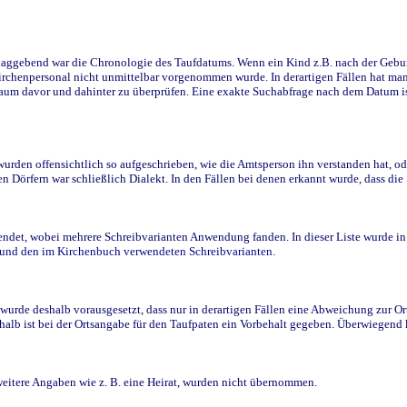
ggebend war die Chronologie des Taufdatums. Wenn ein Kind z.B. nach der Geburt 
rchenpersonal nicht unmittelbar vorgenommen wurde. In derartigen Fällen hat man d
raum davor und dahinter zu überprüfen. Eine exakte Suchabfrage nach dem Datum i
den offensichtlich so aufgeschrieben, wie die Amtsperson ihn verstanden hat, ode
n Dörfern war schließlich Dialekt. In den Fällen bei denen erkannt wurde, dass di
t, wobei mehrere Schreibvarianten Anwendung fanden. In dieser Liste wurde in de
n und den im Kirchenbuch verwendeten Schreibvarianten.
wurde deshalb vorausgesetzt, dass nur in derartigen Fällen eine Abweichung zur O
eshalb ist bei der Ortsangabe für den Taufpaten ein Vorbehalt gegeben. Überwiegen
weitere Angaben wie z. B. eine Heirat, wurden nicht übernommen.