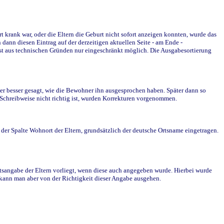
krank war, oder die Eltern die Geburt nicht sofort anzeigen konnten, wurde das
ann diesen Eintrag auf der derzeitigen aktuellen Seite - am Ende -
st aus technischen Gründen nur eingeschränkt möglich. Die Ausgabesortierung
r besser gesagt, wie die Bewohner ihn ausgesprochen haben. Später dann so
e Schreibweise nicht richtig ist, wurden Korrekturen vorgenommen.
r Spalte Wohnort der Eltern, grundsätzlich der deutsche Ortsname eingetragen.
rtsangabe der Eltern vorliegt, wenn diese auch angegeben wurde. Hierbei wurde
d kann man aber von der Richtigkeit dieser Angabe ausgehen.