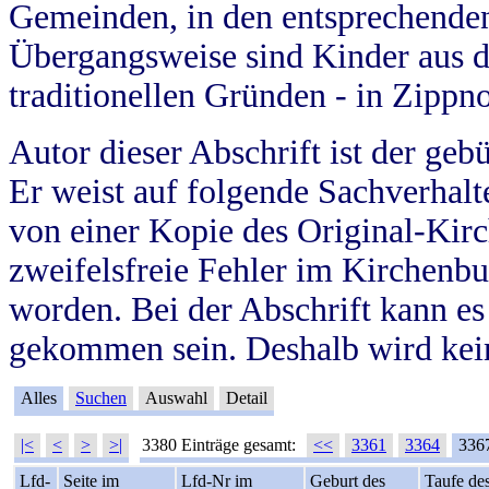
Gemeinden, in den entsprechende
Übergangsweise sind Kinder aus 
traditionellen Gründen - in Zippn
Autor dieser Abschrift ist der geb
Er weist auf folgende Sachverhalte
von einer Kopie des Original-Kirc
zweifelsfreie Fehler im Kirchenbuc
worden. Bei der Abschrift kann e
gekommen sein. Deshalb wird kein
Alles
Suchen
Auswahl
Detail
|<
<
>
>|
3380 Einträge gesamt:
<<
3361
3364
336
Lfd-
Seite im
Lfd-Nr im
Geburt des
Taufe de