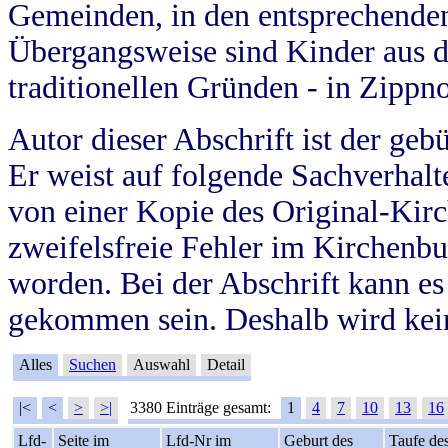
Gemeinden, in den entsprechende
Übergangsweise sind Kinder aus 
traditionellen Gründen - in Zippn
Autor dieser Abschrift ist der geb
Er weist auf folgende Sachverhalte
von einer Kopie des Original-Kirc
zweifelsfreie Fehler im Kirchenbuc
worden. Bei der Abschrift kann e
gekommen sein. Deshalb wird kein
Alles
Suchen
Auswahl
Detail
|<
<
>
>|
3380 Einträge gesamt:
1
4
7
10
13
16
Lfd-
Seite im
Lfd-Nr im
Geburt des
Taufe de