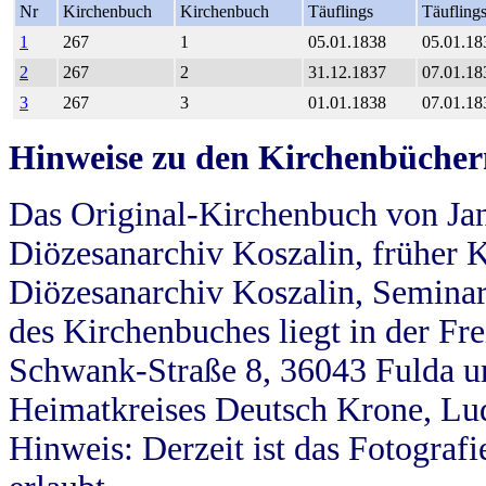
Nr
Kirchenbuch
Kirchenbuch
Täuflings
Täufling
1
267
1
05.01.1838
05.01.18
2
267
2
31.12.1837
07.01.18
3
267
3
01.01.1838
07.01.18
Hinweise zu den Kirchenbücher
Das Original-Kirchenbuch von Jan
Diözesanarchiv Koszalin, früher Kö
Diözesanarchiv Koszalin, Seminar
des Kirchenbuches liegt in der Fr
Schwank-Straße 8, 36043 Fulda u
Heimatkreises Deutsch Krone, Lu
Hinweis: Derzeit ist das Fotograf