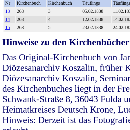
Nr
Kirchenbuch
Kirchenbuch
Täuflings
Täufling
13
268
3
05.02.1838
11.02.18
14
268
4
12.02.1838
14.02.18
15
268
5
23.02.1838
24.02.18
Hinweise zu den Kirchenbücher
Das Original-Kirchenbuch von Jan
Diözesanarchiv Koszalin, früher Kö
Diözesanarchiv Koszalin, Seminar
des Kirchenbuches liegt in der Fr
Schwank-Straße 8, 36043 Fulda u
Heimatkreises Deutsch Krone, Lu
Hinweis: Derzeit ist das Fotograf