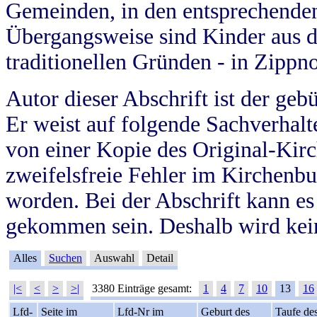
Gemeinden, in den entsprechende
Übergangsweise sind Kinder aus 
traditionellen Gründen - in Zippn
Autor dieser Abschrift ist der geb
Er weist auf folgende Sachverhalte
von einer Kopie des Original-Kirc
zweifelsfreie Fehler im Kirchenbuc
worden. Bei der Abschrift kann e
gekommen sein. Deshalb wird kein
Alles
Suchen
Auswahl
Detail
|<
<
>
>|
3380 Einträge gesamt:
1
4
7
10
13
16
Lfd-
Seite im
Lfd-Nr im
Geburt des
Taufe de