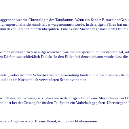
ggebend war die Chronologie des Taufdatums. Wenn ein Kind z.B. nach der Geburt 
rchenpersonal nicht unmittelbar vorgenommen wurde. In derartigen Fällen hat man d
raum davor und dahinter zu überprüfen. Eine exakte Suchabfrage nach dem Datum i
den offensichtlich so aufgeschrieben, wie die Amtsperson ihn verstanden hat, ode
n Dörfern war schließlich Dialekt. In den Fällen bei denen erkannt wurde, dass di
t, wobei mehrere Schreibvarianten Anwendung fanden. In dieser Liste wurde in de
n und den im Kirchenbuch verwendeten Schreibvarianten.
wurde deshalb vorausgesetzt, dass nur in derartigen Fällen eine Abweichung zur O
eshalb ist bei der Ortsangabe für den Taufpaten ein Vorbehalt gegeben. Überwiegen
weitere Angaben wie z. B. eine Heirat, wurden nicht übernommen.