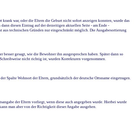
krank war, oder die Eltern die Geburt nicht sofort anzeigen konnten, wurde das
ann diesen Eintrag auf der derzeitigen aktuellen Seite - am Ende -
st aus technischen Gründen nur eingeschränkt möglich. Die Ausgabesortierung
r besser gesagt, wie die Bewohner ihn ausgesprochen haben. Später dann so
e Schreibweise nicht richtig ist, wurden Korrekturen vorgenommen.
r Spalte Wohnort der Eltern, grundsätzlich der deutsche Ortsname eingetragen.
rtsangabe der Eltern vorliegt, wenn diese auch angegeben wurde. Hierbei wurde
d kann man aber von der Richtigkeit dieser Angabe ausgehen.