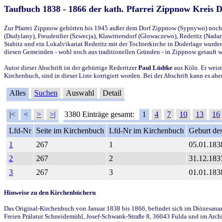
Taufbuch 1838 - 1866 der kath. Pfarrei Zippnow Kreis 
Zur Pfarrei Zippnow gehörten bis 1945 außer dem Dorf Zippnow (Sypnywo) noch d
(Dudylany), Freudenfier (Szwecja), Klawittersdorf (Glowaczewo), Rederitz (Nadarz
Stabitz und ein Lokalvikariat Rederitz mit der Tochterkirche in Doderlage wurd
diesen Gemeinden - wohl noch aus traditionellen Gründen - in Zippnow getauft 
Autor dieser Abschrift ist der gebürtige Rederitzer
Paul Lüdtke
aus Köln. Er weist
Kirchenbuch, sind in dieser Liste korrigiert worden. Bei der Abschrift kann es 
Alles
Suchen
Auswahl
Detail
|<
<
>
>|
3380 Einträge gesamt:
1
4
7
10
13
16
Lfd-Nr
Seite im Kirchenbuch
Lfd-Nr im Kirchenbuch
Geburt des
1
267
1
05.01.183
2
267
2
31.12.183
3
267
3
01.01.183
Hinweise zu den Kirchenbüchern
Das Original-Kirchenbuch von Januar 1838 bis 1866, befindet sich im Diözesanarch
Freien Prälatur Schneidemühl, Josef-Schwank-Straße 8, 36043 Fulda und im Archi