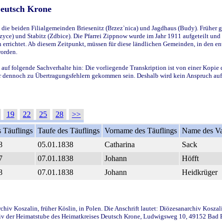
Deutsch Krone
ie beiden Filialgemeinden Briesenitz (Brzez`nica) und Jagdhaus (Budy). Früher g
yce) und Stabitz (Zdbice). Die Pfarrei Zippnow wurde im Jahr 1911 aufgeteilt und e
en errichtet. Ab diesem Zeitpunkt, müssen für diese ländlichen Gemeinden, in den
worden.
 auf folgende Sachverhalte hin: Die vorliegende Transkription ist von einer Kopie 
aber dennoch zu Übertragungsfehlern gekommen sein. Deshalb wird kein Anspruch auf 
19
22
25
28
>>
 Täuflings
Taufe des Täuflings
Vorname des Täuflings
Name des Va
8
05.01.1838
Catharina
Sack
7
07.01.1838
Johann
Höfft
8
07.01.1838
Johann
Heidkrüger
iv Koszalin, früher Köslin, in Polen. Die Anschrift lautet: Diözesanarchiv Koszal
v der Heimatstube des Heimatkreises Deutsch Krone, Ludwigsweg 10, 49152 Bad Ess