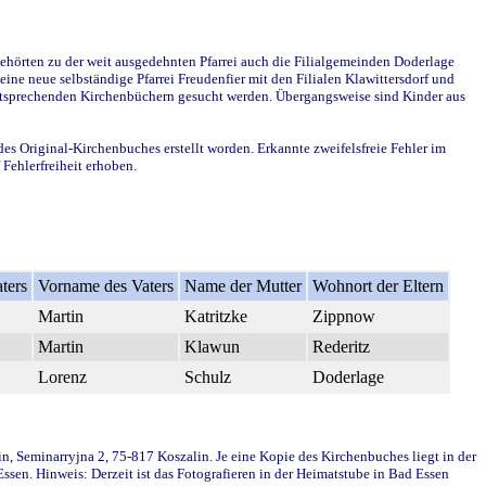
ehörten zu der weit ausgedehnten Pfarrei auch die Filialgemeinden Doderlage
ine neue selbständige Pfarrei Freudenfier mit den Filialen Klawittersdorf und
 entsprechenden Kirchenbüchern gesucht werden. Übergangsweise sind Kinder aus
des Original-Kirchenbuches erstellt worden. Erkannte zweifelsfreie Fehler im
Fehlerfreiheit erhoben.
ters
Vorname des Vaters
Name der Mutter
Wohnort der Eltern
Martin
Katritzke
Zippnow
Martin
Klawun
Rederitz
Lorenz
Schulz
Doderlage
in, Seminarryjna 2, 75-817 Koszalin. Je eine Kopie des Kirchenbuches liegt in der
en. Hinweis: Derzeit ist das Fotografieren in der Heimatstube in Bad Essen