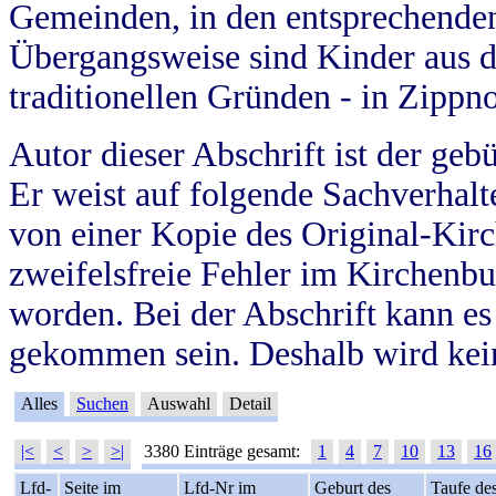
Gemeinden, in den entsprechende
Übergangsweise sind Kinder aus 
traditionellen Gründen - in Zippn
Autor dieser Abschrift ist der geb
Er weist auf folgende Sachverhalte
von einer Kopie des Original-Kirc
zweifelsfreie Fehler im Kirchenbuc
worden. Bei der Abschrift kann e
gekommen sein. Deshalb wird kein
Alles
Suchen
Auswahl
Detail
|<
<
>
>|
3380 Einträge gesamt:
1
4
7
10
13
16
Lfd-
Seite im
Lfd-Nr im
Geburt des
Taufe de