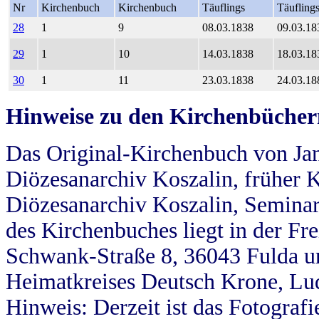
Nr
Kirchenbuch
Kirchenbuch
Täuflings
Täufling
28
1
9
08.03.1838
09.03.18
29
1
10
14.03.1838
18.03.18
30
1
11
23.03.1838
24.03.18
Hinweise zu den Kirchenbücher
Das Original-Kirchenbuch von Jan
Diözesanarchiv Koszalin, früher Kö
Diözesanarchiv Koszalin, Seminar
des Kirchenbuches liegt in der Fr
Schwank-Straße 8, 36043 Fulda u
Heimatkreises Deutsch Krone, Lu
Hinweis: Derzeit ist das Fotograf