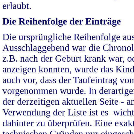
erlaubt.
Die Reihenfolge der Einträge
Die ursprüngliche Reihenfolge au
Ausschlaggebend war die Chronol
z.B. nach der Geburt krank war, od
anzeigen konnten, wurde das Kind
auch vor, dass der Taufeintrag vo
vorgenommen wurde. In derartigen
der derzeitigen aktuellen Seite -
Verwendung der Liste ist es wich
dahinter zu überprüfen. Eine exa
technischen Gründen nur eingesch