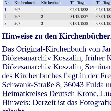
Nr
Kirchenbuch
Kirchenbuch
Täuflings
Täufling
1
267
1
05.01.1838
05.01.18
2
267
2
31.12.1837
07.01.18
3
267
3
01.01.1838
07.01.18
Hinweise zu den Kirchenbücher
Das Original-Kirchenbuch von Jan
Diözesanarchiv Koszalin, früher Kö
Diözesanarchiv Koszalin, Seminar
des Kirchenbuches liegt in der Fr
Schwank-Straße 8, 36043 Fulda u
Heimatkreises Deutsch Krone, Lu
Hinweis: Derzeit ist das Fotograf