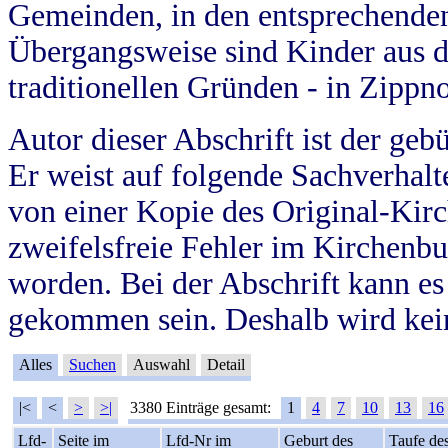
Gemeinden, in den entsprechende
Übergangsweise sind Kinder aus 
traditionellen Gründen - in Zippn
Autor dieser Abschrift ist der geb
Er weist auf folgende Sachverhalte
von einer Kopie des Original-Kirc
zweifelsfreie Fehler im Kirchenbuc
worden. Bei der Abschrift kann e
gekommen sein. Deshalb wird kein
Alles
Suchen
Auswahl
Detail
|<
<
>
>|
3380 Einträge gesamt:
1
4
7
10
13
16
Lfd-
Seite im
Lfd-Nr im
Geburt des
Taufe de