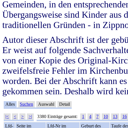
Gemeinden, in den entsprechende
Übergangsweise sind Kinder aus 
traditionellen Gründen - in Zippn
Autor dieser Abschrift ist der geb
Er weist auf folgende Sachverhalte
von einer Kopie des Original-Kirc
zweifelsfreie Fehler im Kirchenbuc
worden. Bei der Abschrift kann e
gekommen sein. Deshalb wird kein
Alles
Suchen
Auswahl
Detail
|<
<
>
>|
3380 Einträge gesamt:
1
4
7
10
13
16
Lfd-
Seite im
Lfd-Nr im
Geburt des
Taufe de