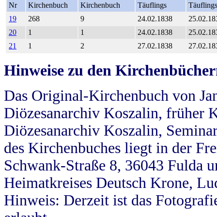
Nr
Kirchenbuch
Kirchenbuch
Täuflings
Täufling
19
268
9
24.02.1838
25.02.18
20
1
1
24.02.1838
25.02.18
21
1
2
27.02.1838
27.02.18
Hinweise zu den Kirchenbücher
Das Original-Kirchenbuch von Jan
Diözesanarchiv Koszalin, früher Kö
Diözesanarchiv Koszalin, Seminar
des Kirchenbuches liegt in der Fr
Schwank-Straße 8, 36043 Fulda u
Heimatkreises Deutsch Krone, Lu
Hinweis: Derzeit ist das Fotograf