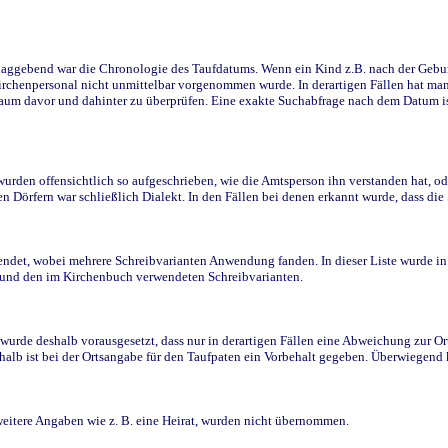
ggebend war die Chronologie des Taufdatums. Wenn ein Kind z.B. nach der Geburt 
rchenpersonal nicht unmittelbar vorgenommen wurde. In derartigen Fällen hat man d
raum davor und dahinter zu überprüfen. Eine exakte Suchabfrage nach dem Datum i
den offensichtlich so aufgeschrieben, wie die Amtsperson ihn verstanden hat, ode
n Dörfern war schließlich Dialekt. In den Fällen bei denen erkannt wurde, dass di
t, wobei mehrere Schreibvarianten Anwendung fanden. In dieser Liste wurde in de
n und den im Kirchenbuch verwendeten Schreibvarianten.
wurde deshalb vorausgesetzt, dass nur in derartigen Fällen eine Abweichung zur O
eshalb ist bei der Ortsangabe für den Taufpaten ein Vorbehalt gegeben. Überwiegen
weitere Angaben wie z. B. eine Heirat, wurden nicht übernommen.