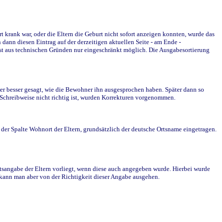
krank war, oder die Eltern die Geburt nicht sofort anzeigen konnten, wurde das
ann diesen Eintrag auf der derzeitigen aktuellen Seite - am Ende -
st aus technischen Gründen nur eingeschränkt möglich. Die Ausgabesortierung
r besser gesagt, wie die Bewohner ihn ausgesprochen haben. Später dann so
e Schreibweise nicht richtig ist, wurden Korrekturen vorgenommen.
r Spalte Wohnort der Eltern, grundsätzlich der deutsche Ortsname eingetragen.
rtsangabe der Eltern vorliegt, wenn diese auch angegeben wurde. Hierbei wurde
d kann man aber von der Richtigkeit dieser Angabe ausgehen.