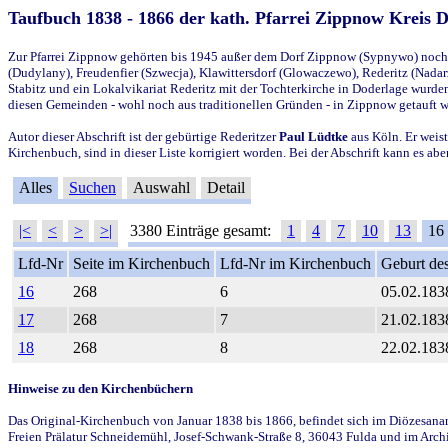
Taufbuch 1838 - 1866 der kath. Pfarrei Zippnow Kreis 
Zur Pfarrei Zippnow gehörten bis 1945 außer dem Dorf Zippnow (Sypnywo) noch d
(Dudylany), Freudenfier (Szwecja), Klawittersdorf (Glowaczewo), Rederitz (Nadarz
Stabitz und ein Lokalvikariat Rederitz mit der Tochterkirche in Doderlage wurd
diesen Gemeinden - wohl noch aus traditionellen Gründen - in Zippnow getauft 
Autor dieser Abschrift ist der gebürtige Rederitzer
Paul Lüdtke
aus Köln. Er weist
Kirchenbuch, sind in dieser Liste korrigiert worden. Bei der Abschrift kann es 
Alles
Suchen
Auswahl
Detail
|<
<
>
>|
3380 Einträge gesamt:
1
4
7
10
13
16
Lfd-Nr
Seite im Kirchenbuch
Lfd-Nr im Kirchenbuch
Geburt des
16
268
6
05.02.183
17
268
7
21.02.183
18
268
8
22.02.183
Hinweise zu den Kirchenbüchern
Das Original-Kirchenbuch von Januar 1838 bis 1866, befindet sich im Diözesanarch
Freien Prälatur Schneidemühl, Josef-Schwank-Straße 8, 36043 Fulda und im Archi