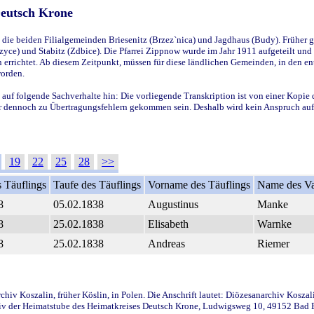
Deutsch Krone
ie beiden Filialgemeinden Briesenitz (Brzez`nica) und Jagdhaus (Budy). Früher g
yce) und Stabitz (Zdbice). Die Pfarrei Zippnow wurde im Jahr 1911 aufgeteilt und e
en errichtet. Ab diesem Zeitpunkt, müssen für diese ländlichen Gemeinden, in den
worden.
 auf folgende Sachverhalte hin: Die vorliegende Transkription ist von einer Kopie 
aber dennoch zu Übertragungsfehlern gekommen sein. Deshalb wird kein Anspruch auf 
19
22
25
28
>>
 Täuflings
Taufe des Täuflings
Vorname des Täuflings
Name des Va
8
05.02.1838
Augustinus
Manke
8
25.02.1838
Elisabeth
Warnke
8
25.02.1838
Andreas
Riemer
iv Koszalin, früher Köslin, in Polen. Die Anschrift lautet: Diözesanarchiv Koszal
v der Heimatstube des Heimatkreises Deutsch Krone, Ludwigsweg 10, 49152 Bad Ess