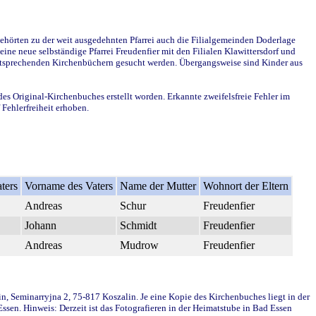
ehörten zu der weit ausgedehnten Pfarrei auch die Filialgemeinden Doderlage
ine neue selbständige Pfarrei Freudenfier mit den Filialen Klawittersdorf und
 entsprechenden Kirchenbüchern gesucht werden. Übergangsweise sind Kinder aus
des Original-Kirchenbuches erstellt worden. Erkannte zweifelsfreie Fehler im
Fehlerfreiheit erhoben.
ters
Vorname des Vaters
Name der Mutter
Wohnort der Eltern
Andreas
Schur
Freudenfier
Johann
Schmidt
Freudenfier
Andreas
Mudrow
Freudenfier
in, Seminarryjna 2, 75-817 Koszalin. Je eine Kopie des Kirchenbuches liegt in der
en. Hinweis: Derzeit ist das Fotografieren in der Heimatstube in Bad Essen