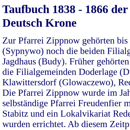
Taufbuch 1838 - 1866 der
Deutsch Krone
Zur Pfarrei Zippnow gehörten bi
(Sypnywo) noch die beiden Filial
Jagdhaus (Budy). Früher gehörten 
die Filialgemeinden Doderlage (D
Klawittersdorf (Glowaczewo), Red
Die Pfarrei Zippnow wurde im Jah
selbständige Pfarrei Freudenfier m
Stabitz und ein Lokalvikariat Red
wurden errichtet. Ab diesem Zeitp