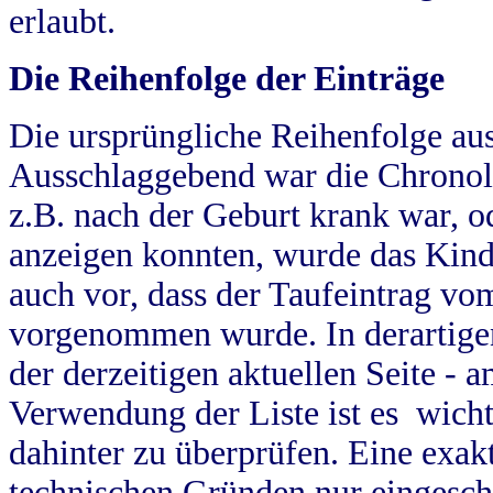
erlaubt.
Die Reihenfolge der Einträge
Die ursprüngliche Reihenfolge au
Ausschlaggebend war die Chronol
z.B. nach der Geburt krank war, od
anzeigen konnten, wurde das Kind
auch vor, dass der Taufeintrag vo
vorgenommen wurde. In derartigen
der derzeitigen aktuellen Seite -
Verwendung der Liste ist es wich
dahinter zu überprüfen. Eine exa
technischen Gründen nur eingesch