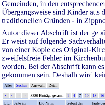
Gemeinden, in den entsprechende
Übergangsweise sind Kinder aus 
traditionellen Gründen - in Zippn
Autor dieser Abschrift ist der geb
Er weist auf folgende Sachverhalte
von einer Kopie des Original-Kirc
zweifelsfreie Fehler im Kirchenbuc
worden. Bei der Abschrift kann e
gekommen sein. Deshalb wird kein
Alles
Suchen
Auswahl
Detail
|<
<
>
>|
3380 Einträge gesamt:
1
4
7
10
13
16
Lfd-
Seite im
Lfd-Nr im
Geburt des
Taufe de