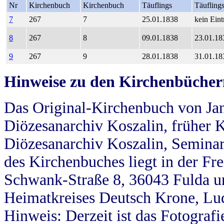
Nr
Kirchenbuch
Kirchenbuch
Täuflings
Täufling
7
267
7
25.01.1838
kein Eint
8
267
8
09.01.1838
23.01.18
9
267
9
28.01.1838
31.01.18
Hinweise zu den Kirchenbücher
Das Original-Kirchenbuch von Jan
Diözesanarchiv Koszalin, früher Kö
Diözesanarchiv Koszalin, Seminar
des Kirchenbuches liegt in der Fr
Schwank-Straße 8, 36043 Fulda u
Heimatkreises Deutsch Krone, Lu
Hinweis: Derzeit ist das Fotograf