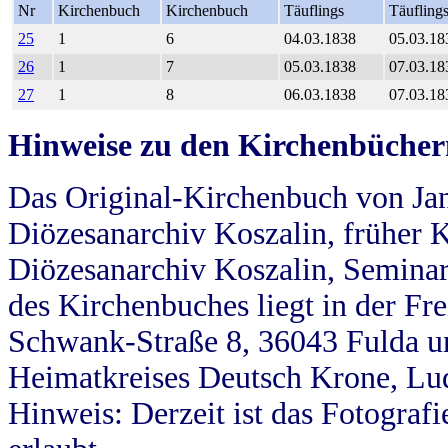
Nr
Kirchenbuch
Kirchenbuch
Täuflings
Täufling
25
1
6
04.03.1838
05.03.18
26
1
7
05.03.1838
07.03.18
27
1
8
06.03.1838
07.03.18
Hinweise zu den Kirchenbücher
Das Original-Kirchenbuch von Jan
Diözesanarchiv Koszalin, früher Kö
Diözesanarchiv Koszalin, Seminar
des Kirchenbuches liegt in der Fr
Schwank-Straße 8, 36043 Fulda u
Heimatkreises Deutsch Krone, Lu
Hinweis: Derzeit ist das Fotograf