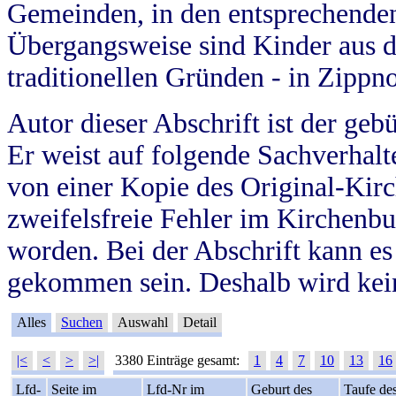
Gemeinden, in den entsprechende
Übergangsweise sind Kinder aus 
traditionellen Gründen - in Zippn
Autor dieser Abschrift ist der geb
Er weist auf folgende Sachverhalte
von einer Kopie des Original-Kirc
zweifelsfreie Fehler im Kirchenbuc
worden. Bei der Abschrift kann e
gekommen sein. Deshalb wird kein
Alles
Suchen
Auswahl
Detail
|<
<
>
>|
3380 Einträge gesamt:
1
4
7
10
13
16
Lfd-
Seite im
Lfd-Nr im
Geburt des
Taufe de