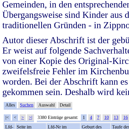
Gemeinden, in den entsprechende
Übergangsweise sind Kinder aus 
traditionellen Gründen - in Zippn
Autor dieser Abschrift ist der geb
Er weist auf folgende Sachverhalte
von einer Kopie des Original-Kirc
zweifelsfreie Fehler im Kirchenbuc
worden. Bei der Abschrift kann e
gekommen sein. Deshalb wird kein
Alles
Suchen
Auswahl
Detail
|<
<
>
>|
3380 Einträge gesamt:
1
4
7
10
13
16
Lfd-
Seite im
Lfd-Nr im
Geburt des
Taufe de