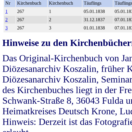
Nr
Kirchenbuch
Kirchenbuch
Täuflings
Täufling
1
267
1
05.01.1838
05.01.18
2
267
2
31.12.1837
07.01.18
3
267
3
01.01.1838
07.01.18
Hinweise zu den Kirchenbücher
Das Original-Kirchenbuch von Jan
Diözesanarchiv Koszalin, früher Kö
Diözesanarchiv Koszalin, Seminar
des Kirchenbuches liegt in der Fr
Schwank-Straße 8, 36043 Fulda u
Heimatkreises Deutsch Krone, Lu
Hinweis: Derzeit ist das Fotograf