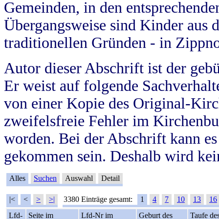
Gemeinden, in den entsprechende
Übergangsweise sind Kinder aus 
traditionellen Gründen - in Zippn
Autor dieser Abschrift ist der geb
Er weist auf folgende Sachverhalte
von einer Kopie des Original-Kirc
zweifelsfreie Fehler im Kirchenbuc
worden. Bei der Abschrift kann e
gekommen sein. Deshalb wird kein
Alles
Suchen
Auswahl
Detail
|<
<
>
>|
3380 Einträge gesamt:
1
4
7
10
13
16
Lfd-
Seite im
Lfd-Nr im
Geburt des
Taufe de