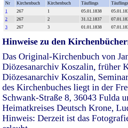
Nr
Kirchenbuch
Kirchenbuch
Täuflings
Täufling
1
267
1
05.01.1838
05.01.18
2
267
2
31.12.1837
07.01.18
3
267
3
01.01.1838
07.01.18
Hinweise zu den Kirchenbücher
Das Original-Kirchenbuch von Jan
Diözesanarchiv Koszalin, früher Kö
Diözesanarchiv Koszalin, Seminar
des Kirchenbuches liegt in der Fr
Schwank-Straße 8, 36043 Fulda u
Heimatkreises Deutsch Krone, Lu
Hinweis: Derzeit ist das Fotograf