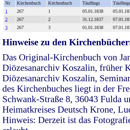
Nr
Kirchenbuch
Kirchenbuch
Täuflings
Täufling
1
267
1
05.01.1838
05.01.18
2
267
2
31.12.1837
07.01.18
3
267
3
01.01.1838
07.01.18
Hinweise zu den Kirchenbücher
Das Original-Kirchenbuch von Jan
Diözesanarchiv Koszalin, früher Kö
Diözesanarchiv Koszalin, Seminar
des Kirchenbuches liegt in der Fr
Schwank-Straße 8, 36043 Fulda u
Heimatkreises Deutsch Krone, Lu
Hinweis: Derzeit ist das Fotograf