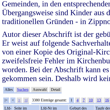
Gemeinden, in den entsprechende
Übergangsweise sind Kinder aus 
traditionellen Gründen - in Zippn
Autor dieser Abschrift ist der geb
Er weist auf folgende Sachverhalte
von einer Kopie des Original-Kirc
zweifelsfreie Fehler im Kirchenbuc
worden. Bei der Abschrift kann e
gekommen sein. Deshalb wird kein
Alles
Suchen
Auswahl
Detail
|<
<
>
>|
3380 Einträge gesamt:
1
4
7
10
13
16
Lfd-
Seite im
Lfd-Nr im
Geburt des
Taufe de