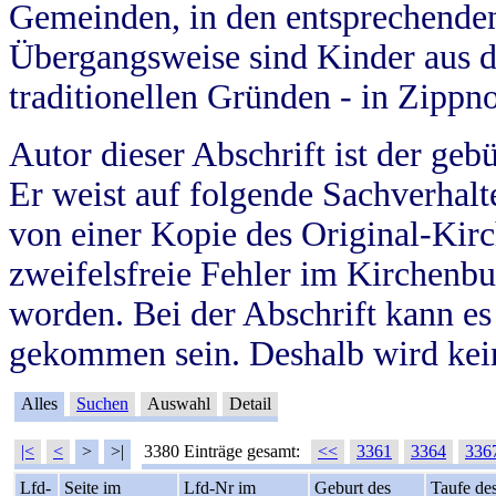
Gemeinden, in den entsprechende
Übergangsweise sind Kinder aus 
traditionellen Gründen - in Zippn
Autor dieser Abschrift ist der geb
Er weist auf folgende Sachverhalte
von einer Kopie des Original-Kirc
zweifelsfreie Fehler im Kirchenbuc
worden. Bei der Abschrift kann e
gekommen sein. Deshalb wird kein
Alles
Suchen
Auswahl
Detail
|<
<
>
>|
3380 Einträge gesamt:
<<
3361
3364
336
Lfd-
Seite im
Lfd-Nr im
Geburt des
Taufe de