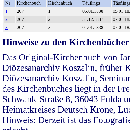
Nr
Kirchenbuch
Kirchenbuch
Täuflings
Täufling
1
267
1
05.01.1838
05.01.18
2
267
2
31.12.1837
07.01.18
3
267
3
01.01.1838
07.01.18
Hinweise zu den Kirchenbücher
Das Original-Kirchenbuch von Jan
Diözesanarchiv Koszalin, früher Kö
Diözesanarchiv Koszalin, Seminar
des Kirchenbuches liegt in der Fr
Schwank-Straße 8, 36043 Fulda u
Heimatkreises Deutsch Krone, Lu
Hinweis: Derzeit ist das Fotograf