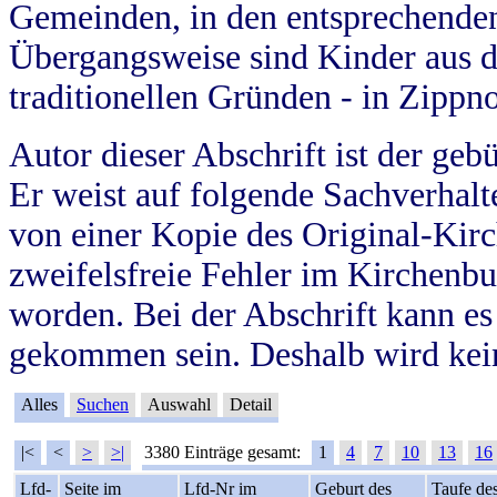
Gemeinden, in den entsprechende
Übergangsweise sind Kinder aus 
traditionellen Gründen - in Zippn
Autor dieser Abschrift ist der geb
Er weist auf folgende Sachverhalte
von einer Kopie des Original-Kirc
zweifelsfreie Fehler im Kirchenbuc
worden. Bei der Abschrift kann e
gekommen sein. Deshalb wird kein
Alles
Suchen
Auswahl
Detail
|<
<
>
>|
3380 Einträge gesamt:
1
4
7
10
13
16
Lfd-
Seite im
Lfd-Nr im
Geburt des
Taufe de