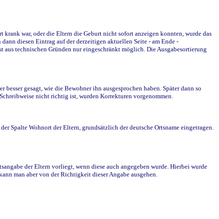
krank war, oder die Eltern die Geburt nicht sofort anzeigen konnten, wurde das
ann diesen Eintrag auf der derzeitigen aktuellen Seite - am Ende -
st aus technischen Gründen nur eingeschränkt möglich. Die Ausgabesortierung
r besser gesagt, wie die Bewohner ihn ausgesprochen haben. Später dann so
e Schreibweise nicht richtig ist, wurden Korrekturen vorgenommen.
r Spalte Wohnort der Eltern, grundsätzlich der deutsche Ortsname eingetragen.
rtsangabe der Eltern vorliegt, wenn diese auch angegeben wurde. Hierbei wurde
d kann man aber von der Richtigkeit dieser Angabe ausgehen.