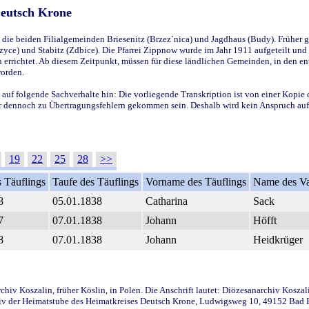
Deutsch Krone
ie beiden Filialgemeinden Briesenitz (Brzez`nica) und Jagdhaus (Budy). Früher g
yce) und Stabitz (Zdbice). Die Pfarrei Zippnow wurde im Jahr 1911 aufgeteilt und e
en errichtet. Ab diesem Zeitpunkt, müssen für diese ländlichen Gemeinden, in den
worden.
 auf folgende Sachverhalte hin: Die vorliegende Transkription ist von einer Kopie 
aber dennoch zu Übertragungsfehlern gekommen sein. Deshalb wird kein Anspruch auf 
19
22
25
28
>>
 Täuflings
Taufe des Täuflings
Vorname des Täuflings
Name des Va
8
05.01.1838
Catharina
Sack
7
07.01.1838
Johann
Höfft
8
07.01.1838
Johann
Heidkrüger
iv Koszalin, früher Köslin, in Polen. Die Anschrift lautet: Diözesanarchiv Koszal
v der Heimatstube des Heimatkreises Deutsch Krone, Ludwigsweg 10, 49152 Bad Ess