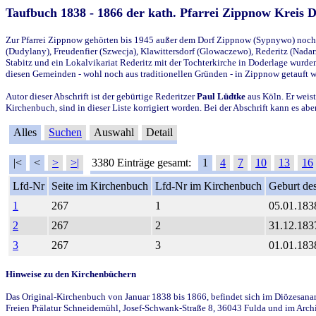
Taufbuch 1838 - 1866 der kath. Pfarrei Zippnow Kreis 
Zur Pfarrei Zippnow gehörten bis 1945 außer dem Dorf Zippnow (Sypnywo) noch d
(Dudylany), Freudenfier (Szwecja), Klawittersdorf (Glowaczewo), Rederitz (Nadarz
Stabitz und ein Lokalvikariat Rederitz mit der Tochterkirche in Doderlage wurd
diesen Gemeinden - wohl noch aus traditionellen Gründen - in Zippnow getauft 
Autor dieser Abschrift ist der gebürtige Rederitzer
Paul Lüdtke
aus Köln. Er weist
Kirchenbuch, sind in dieser Liste korrigiert worden. Bei der Abschrift kann es 
Alles
Suchen
Auswahl
Detail
|<
<
>
>|
3380 Einträge gesamt:
1
4
7
10
13
16
Lfd-Nr
Seite im Kirchenbuch
Lfd-Nr im Kirchenbuch
Geburt des
1
267
1
05.01.183
2
267
2
31.12.183
3
267
3
01.01.183
Hinweise zu den Kirchenbüchern
Das Original-Kirchenbuch von Januar 1838 bis 1866, befindet sich im Diözesanarch
Freien Prälatur Schneidemühl, Josef-Schwank-Straße 8, 36043 Fulda und im Archi