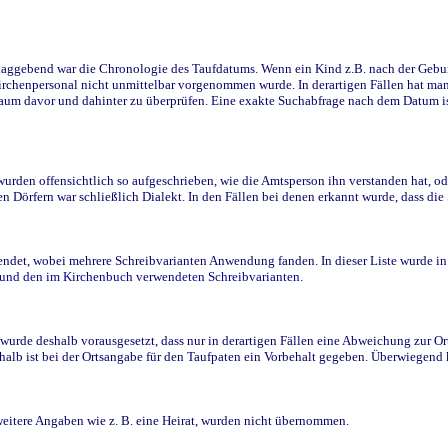
ggebend war die Chronologie des Taufdatums. Wenn ein Kind z.B. nach der Geburt 
rchenpersonal nicht unmittelbar vorgenommen wurde. In derartigen Fällen hat man d
raum davor und dahinter zu überprüfen. Eine exakte Suchabfrage nach dem Datum i
den offensichtlich so aufgeschrieben, wie die Amtsperson ihn verstanden hat, ode
n Dörfern war schließlich Dialekt. In den Fällen bei denen erkannt wurde, dass di
t, wobei mehrere Schreibvarianten Anwendung fanden. In dieser Liste wurde in de
n und den im Kirchenbuch verwendeten Schreibvarianten.
wurde deshalb vorausgesetzt, dass nur in derartigen Fällen eine Abweichung zur O
eshalb ist bei der Ortsangabe für den Taufpaten ein Vorbehalt gegeben. Überwiegen
weitere Angaben wie z. B. eine Heirat, wurden nicht übernommen.