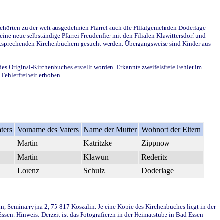
ehörten zu der weit ausgedehnten Pfarrei auch die Filialgemeinden Doderlage
ine neue selbständige Pfarrei Freudenfier mit den Filialen Klawittersdorf und
 entsprechenden Kirchenbüchern gesucht werden. Übergangsweise sind Kinder aus
des Original-Kirchenbuches erstellt worden. Erkannte zweifelsfreie Fehler im
Fehlerfreiheit erhoben.
ters
Vorname des Vaters
Name der Mutter
Wohnort der Eltern
Martin
Katritzke
Zippnow
Martin
Klawun
Rederitz
Lorenz
Schulz
Doderlage
in, Seminarryjna 2, 75-817 Koszalin. Je eine Kopie des Kirchenbuches liegt in der
en. Hinweis: Derzeit ist das Fotografieren in der Heimatstube in Bad Essen