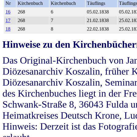
Nr
Kirchenbuch
Kirchenbuch
Täuflings
Täufling
16
268
6
05.02.1838
05.02.18
17
268
7
21.02.1838
25.02.18
18
268
8
22.02.1838
25.02.18
Hinweise zu den Kirchenbücher
Das Original-Kirchenbuch von Jan
Diözesanarchiv Koszalin, früher Kö
Diözesanarchiv Koszalin, Seminar
des Kirchenbuches liegt in der Fr
Schwank-Straße 8, 36043 Fulda u
Heimatkreises Deutsch Krone, Lu
Hinweis: Derzeit ist das Fotograf