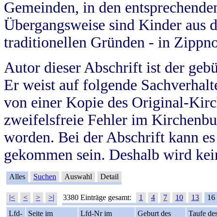
Gemeinden, in den entsprechende
Übergangsweise sind Kinder aus 
traditionellen Gründen - in Zippn
Autor dieser Abschrift ist der geb
Er weist auf folgende Sachverhalte
von einer Kopie des Original-Kirc
zweifelsfreie Fehler im Kirchenbuc
worden. Bei der Abschrift kann e
gekommen sein. Deshalb wird kein
Alles
Suchen
Auswahl
Detail
|<
<
>
>|
3380 Einträge gesamt:
1
4
7
10
13
16
Lfd-
Seite im
Lfd-Nr im
Geburt des
Taufe de