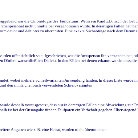
ggebend war die Chronologie des Taufdatums. Wenn ein Kind z.B. nach der Geburt 
rchenpersonal nicht unmittelbar vorgenommen wurde. In derartigen Fällen hat man d
raum davor und dahinter zu überprüfen. Eine exakte Suchabfrage nach dem Datum i
den offensichtlich so aufgeschrieben, wie die Amtsperson ihn verstanden hat, ode
n Dörfern war schließlich Dialekt. In den Fällen bei denen erkannt wurde, dass di
t, wobei mehrere Schreibvarianten Anwendung fanden. In dieser Liste wurde in de
n und den im Kirchenbuch verwendeten Schreibvarianten.
wurde deshalb vorausgesetzt, dass nur in derartigen Fällen eine Abweichung zur O
eshalb ist bei der Ortsangabe für den Taufpaten ein Vorbehalt gegeben. Überwiegen
weitere Angaben wie z. B. eine Heirat, wurden nicht übernommen.