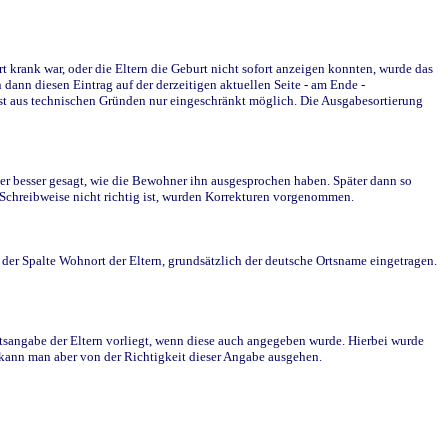
krank war, oder die Eltern die Geburt nicht sofort anzeigen konnten, wurde das
ann diesen Eintrag auf der derzeitigen aktuellen Seite - am Ende -
st aus technischen Gründen nur eingeschränkt möglich. Die Ausgabesortierung
r besser gesagt, wie die Bewohner ihn ausgesprochen haben. Später dann so
e Schreibweise nicht richtig ist, wurden Korrekturen vorgenommen.
r Spalte Wohnort der Eltern, grundsätzlich der deutsche Ortsname eingetragen.
rtsangabe der Eltern vorliegt, wenn diese auch angegeben wurde. Hierbei wurde
d kann man aber von der Richtigkeit dieser Angabe ausgehen.