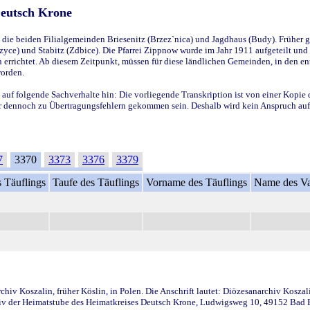
Deutsch Krone
ie beiden Filialgemeinden Briesenitz (Brzez`nica) und Jagdhaus (Budy). Früher g
yce) und Stabitz (Zdbice). Die Pfarrei Zippnow wurde im Jahr 1911 aufgeteilt und e
en errichtet. Ab diesem Zeitpunkt, müssen für diese ländlichen Gemeinden, in den
worden.
 auf folgende Sachverhalte hin: Die vorliegende Transkription ist von einer Kopie 
aber dennoch zu Übertragungsfehlern gekommen sein. Deshalb wird kein Anspruch auf 
7
3370
3373
3376
3379
 Täuflings
Taufe des Täuflings
Vorname des Täuflings
Name des Va
iv Koszalin, früher Köslin, in Polen. Die Anschrift lautet: Diözesanarchiv Koszal
v der Heimatstube des Heimatkreises Deutsch Krone, Ludwigsweg 10, 49152 Bad Ess