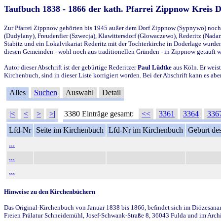
Taufbuch 1838 - 1866 der kath. Pfarrei Zippnow Kreis 
Zur Pfarrei Zippnow gehörten bis 1945 außer dem Dorf Zippnow (Sypnywo) noch d
(Dudylany), Freudenfier (Szwecja), Klawittersdorf (Glowaczewo), Rederitz (Nadarz
Stabitz und ein Lokalvikariat Rederitz mit der Tochterkirche in Doderlage wurd
diesen Gemeinden - wohl noch aus traditionellen Gründen - in Zippnow getauft 
Autor dieser Abschrift ist der gebürtige Rederitzer
Paul Lüdtke
aus Köln. Er weist
Kirchenbuch, sind in dieser Liste korrigiert worden. Bei der Abschrift kann es 
Alles
Suchen
Auswahl
Detail
|<
<
>
>|
3380 Einträge gesamt:
<<
3361
3364
336
Lfd-Nr
Seite im Kirchenbuch
Lfd-Nr im Kirchenbuch
Geburt des
...
...
...
Hinweise zu den Kirchenbüchern
Das Original-Kirchenbuch von Januar 1838 bis 1866, befindet sich im Diözesanarch
Freien Prälatur Schneidemühl, Josef-Schwank-Straße 8, 36043 Fulda und im Archi