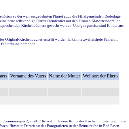
ehörten zu der weit ausgedehnten Pfarrei auch die Filialgemeinden Doderlage
ine neue selbständige Pfarrei Freudenfier mit den Filialen Klawittersdorf und
 entsprechenden Kirchenbüchern gesucht werden. Übergangsweise sind Kinder aus
des Original-Kirchenbuches erstellt worden. Erkannte zweifelsfreie Fehler im
Fehlerfreiheit erhoben.
ters
Vorname des Vaters
Name der Mutter
Wohnort der Eltern
in, Seminarryjna 2, 75-817 Koszalin. Je eine Kopie des Kirchenbuches liegt in der
en. Hinweis: Derzeit ist das Fotografieren in der Heimatstube in Bad Essen