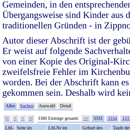
Gemeinden, in den entsprechende
Übergangsweise sind Kinder aus 
traditionellen Gründen - in Zippn
Autor dieser Abschrift ist der geb
Er weist auf folgende Sachverhalte
von einer Kopie des Original-Kirc
zweifelsfreie Fehler im Kirchenbuc
worden. Bei der Abschrift kann e
gekommen sein. Deshalb wird kein
Alles
Suchen
Auswahl
Detail
|<
<
>
>|
3380 Einträge gesamt:
<<
3331
3334
333
Lfd-
Seite im
Lfd-Nr im
Geburt des
Taufe de