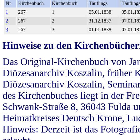
Nr
Kirchenbuch
Kirchenbuch
Täuflings
Täufling
1
267
1
05.01.1838
05.01.18
2
267
2
31.12.1837
07.01.18
3
267
3
01.01.1838
07.01.18
Hinweise zu den Kirchenbücher
Das Original-Kirchenbuch von Jan
Diözesanarchiv Koszalin, früher Kö
Diözesanarchiv Koszalin, Seminar
des Kirchenbuches liegt in der Fr
Schwank-Straße 8, 36043 Fulda u
Heimatkreises Deutsch Krone, Lu
Hinweis: Derzeit ist das Fotograf