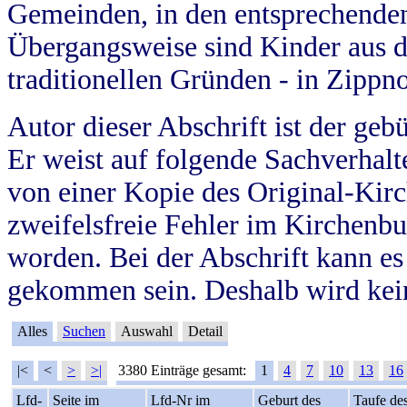
Gemeinden, in den entsprechende
Übergangsweise sind Kinder aus 
traditionellen Gründen - in Zippn
Autor dieser Abschrift ist der geb
Er weist auf folgende Sachverhalte
von einer Kopie des Original-Kirc
zweifelsfreie Fehler im Kirchenbuc
worden. Bei der Abschrift kann e
gekommen sein. Deshalb wird kein
Alles
Suchen
Auswahl
Detail
|<
<
>
>|
3380 Einträge gesamt:
1
4
7
10
13
16
Lfd-
Seite im
Lfd-Nr im
Geburt des
Taufe de