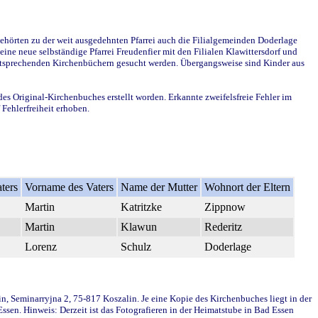
ehörten zu der weit ausgedehnten Pfarrei auch die Filialgemeinden Doderlage
ine neue selbständige Pfarrei Freudenfier mit den Filialen Klawittersdorf und
 entsprechenden Kirchenbüchern gesucht werden. Übergangsweise sind Kinder aus
des Original-Kirchenbuches erstellt worden. Erkannte zweifelsfreie Fehler im
Fehlerfreiheit erhoben.
ters
Vorname des Vaters
Name der Mutter
Wohnort der Eltern
Martin
Katritzke
Zippnow
Martin
Klawun
Rederitz
Lorenz
Schulz
Doderlage
in, Seminarryjna 2, 75-817 Koszalin. Je eine Kopie des Kirchenbuches liegt in der
en. Hinweis: Derzeit ist das Fotografieren in der Heimatstube in Bad Essen