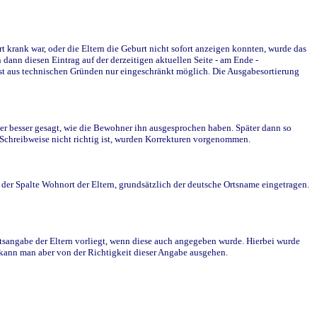
krank war, oder die Eltern die Geburt nicht sofort anzeigen konnten, wurde das
ann diesen Eintrag auf der derzeitigen aktuellen Seite - am Ende -
st aus technischen Gründen nur eingeschränkt möglich. Die Ausgabesortierung
r besser gesagt, wie die Bewohner ihn ausgesprochen haben. Später dann so
e Schreibweise nicht richtig ist, wurden Korrekturen vorgenommen.
r Spalte Wohnort der Eltern, grundsätzlich der deutsche Ortsname eingetragen.
rtsangabe der Eltern vorliegt, wenn diese auch angegeben wurde. Hierbei wurde
d kann man aber von der Richtigkeit dieser Angabe ausgehen.