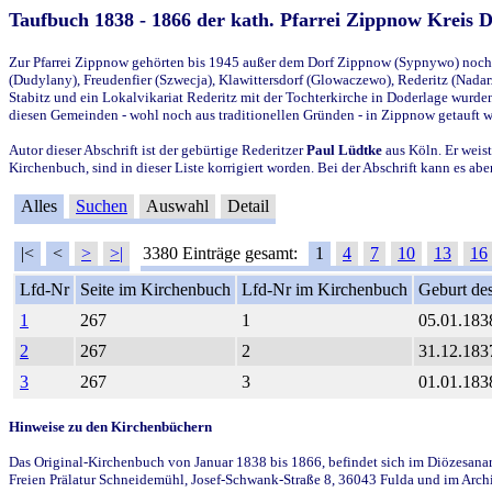
Taufbuch 1838 - 1866 der kath. Pfarrei Zippnow Kreis 
Zur Pfarrei Zippnow gehörten bis 1945 außer dem Dorf Zippnow (Sypnywo) noch d
(Dudylany), Freudenfier (Szwecja), Klawittersdorf (Glowaczewo), Rederitz (Nadarz
Stabitz und ein Lokalvikariat Rederitz mit der Tochterkirche in Doderlage wurd
diesen Gemeinden - wohl noch aus traditionellen Gründen - in Zippnow getauft 
Autor dieser Abschrift ist der gebürtige Rederitzer
Paul Lüdtke
aus Köln. Er weist
Kirchenbuch, sind in dieser Liste korrigiert worden. Bei der Abschrift kann es 
Alles
Suchen
Auswahl
Detail
|<
<
>
>|
3380 Einträge gesamt:
1
4
7
10
13
16
Lfd-Nr
Seite im Kirchenbuch
Lfd-Nr im Kirchenbuch
Geburt des
1
267
1
05.01.183
2
267
2
31.12.183
3
267
3
01.01.183
Hinweise zu den Kirchenbüchern
Das Original-Kirchenbuch von Januar 1838 bis 1866, befindet sich im Diözesanarch
Freien Prälatur Schneidemühl, Josef-Schwank-Straße 8, 36043 Fulda und im Archi