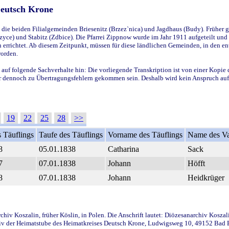
Deutsch Krone
ie beiden Filialgemeinden Briesenitz (Brzez`nica) und Jagdhaus (Budy). Früher g
yce) und Stabitz (Zdbice). Die Pfarrei Zippnow wurde im Jahr 1911 aufgeteilt und e
en errichtet. Ab diesem Zeitpunkt, müssen für diese ländlichen Gemeinden, in den
worden.
 auf folgende Sachverhalte hin: Die vorliegende Transkription ist von einer Kopie 
aber dennoch zu Übertragungsfehlern gekommen sein. Deshalb wird kein Anspruch auf 
19
22
25
28
>>
 Täuflings
Taufe des Täuflings
Vorname des Täuflings
Name des Va
8
05.01.1838
Catharina
Sack
7
07.01.1838
Johann
Höfft
8
07.01.1838
Johann
Heidkrüger
iv Koszalin, früher Köslin, in Polen. Die Anschrift lautet: Diözesanarchiv Koszal
v der Heimatstube des Heimatkreises Deutsch Krone, Ludwigsweg 10, 49152 Bad Ess