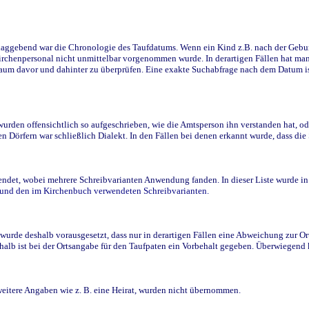
ggebend war die Chronologie des Taufdatums. Wenn ein Kind z.B. nach der Geburt 
rchenpersonal nicht unmittelbar vorgenommen wurde. In derartigen Fällen hat man d
raum davor und dahinter zu überprüfen. Eine exakte Suchabfrage nach dem Datum i
den offensichtlich so aufgeschrieben, wie die Amtsperson ihn verstanden hat, ode
n Dörfern war schließlich Dialekt. In den Fällen bei denen erkannt wurde, dass di
t, wobei mehrere Schreibvarianten Anwendung fanden. In dieser Liste wurde in de
n und den im Kirchenbuch verwendeten Schreibvarianten.
wurde deshalb vorausgesetzt, dass nur in derartigen Fällen eine Abweichung zur O
eshalb ist bei der Ortsangabe für den Taufpaten ein Vorbehalt gegeben. Überwiegen
weitere Angaben wie z. B. eine Heirat, wurden nicht übernommen.