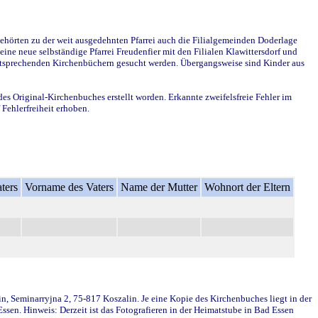
ehörten zu der weit ausgedehnten Pfarrei auch die Filialgemeinden Doderlage
ine neue selbständige Pfarrei Freudenfier mit den Filialen Klawittersdorf und
 entsprechenden Kirchenbüchern gesucht werden. Übergangsweise sind Kinder aus
des Original-Kirchenbuches erstellt worden. Erkannte zweifelsfreie Fehler im
Fehlerfreiheit erhoben.
ters
Vorname des Vaters
Name der Mutter
Wohnort der Eltern
in, Seminarryjna 2, 75-817 Koszalin. Je eine Kopie des Kirchenbuches liegt in der
en. Hinweis: Derzeit ist das Fotografieren in der Heimatstube in Bad Essen