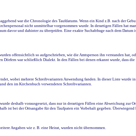
ggebend war die Chronologie des Taufdatums. Wenn ein Kind z.B. nach der Geburt 
rchenpersonal nicht unmittelbar vorgenommen wurde. In derartigen Fällen hat man d
raum davor und dahinter zu überprüfen. Eine exakte Suchabfrage nach dem Datum i
den offensichtlich so aufgeschrieben, wie die Amtsperson ihn verstanden hat, ode
n Dörfern war schließlich Dialekt. In den Fällen bei denen erkannt wurde, dass di
t, wobei mehrere Schreibvarianten Anwendung fanden. In dieser Liste wurde in de
n und den im Kirchenbuch verwendeten Schreibvarianten.
wurde deshalb vorausgesetzt, dass nur in derartigen Fällen eine Abweichung zur O
eshalb ist bei der Ortsangabe für den Taufpaten ein Vorbehalt gegeben. Überwiegen
weitere Angaben wie z. B. eine Heirat, wurden nicht übernommen.