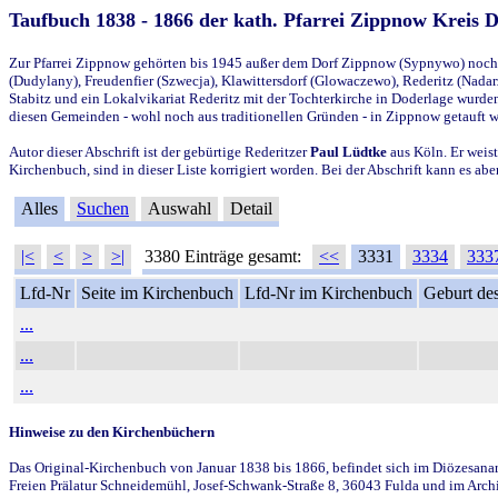
Taufbuch 1838 - 1866 der kath. Pfarrei Zippnow Kreis 
Zur Pfarrei Zippnow gehörten bis 1945 außer dem Dorf Zippnow (Sypnywo) noch d
(Dudylany), Freudenfier (Szwecja), Klawittersdorf (Glowaczewo), Rederitz (Nadarz
Stabitz und ein Lokalvikariat Rederitz mit der Tochterkirche in Doderlage wurd
diesen Gemeinden - wohl noch aus traditionellen Gründen - in Zippnow getauft 
Autor dieser Abschrift ist der gebürtige Rederitzer
Paul Lüdtke
aus Köln. Er weist
Kirchenbuch, sind in dieser Liste korrigiert worden. Bei der Abschrift kann es 
Alles
Suchen
Auswahl
Detail
|<
<
>
>|
3380 Einträge gesamt:
<<
3331
3334
333
Lfd-Nr
Seite im Kirchenbuch
Lfd-Nr im Kirchenbuch
Geburt des
...
...
...
Hinweise zu den Kirchenbüchern
Das Original-Kirchenbuch von Januar 1838 bis 1866, befindet sich im Diözesanarch
Freien Prälatur Schneidemühl, Josef-Schwank-Straße 8, 36043 Fulda und im Archi