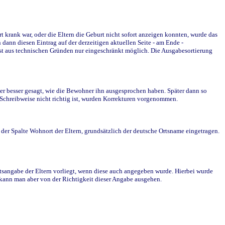
krank war, oder die Eltern die Geburt nicht sofort anzeigen konnten, wurde das
ann diesen Eintrag auf der derzeitigen aktuellen Seite - am Ende -
st aus technischen Gründen nur eingeschränkt möglich. Die Ausgabesortierung
r besser gesagt, wie die Bewohner ihn ausgesprochen haben. Später dann so
e Schreibweise nicht richtig ist, wurden Korrekturen vorgenommen.
r Spalte Wohnort der Eltern, grundsätzlich der deutsche Ortsname eingetragen.
rtsangabe der Eltern vorliegt, wenn diese auch angegeben wurde. Hierbei wurde
d kann man aber von der Richtigkeit dieser Angabe ausgehen.