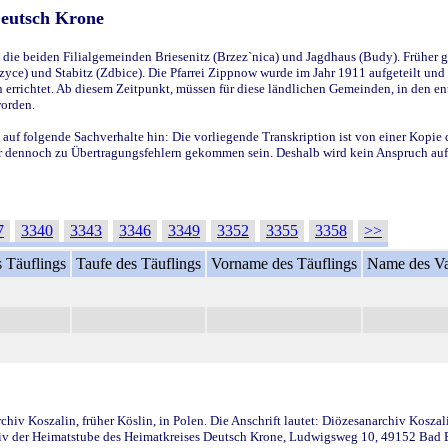
Deutsch Krone
ie beiden Filialgemeinden Briesenitz (Brzez`nica) und Jagdhaus (Budy). Früher g
yce) und Stabitz (Zdbice). Die Pfarrei Zippnow wurde im Jahr 1911 aufgeteilt und e
en errichtet. Ab diesem Zeitpunkt, müssen für diese ländlichen Gemeinden, in den
worden.
 auf folgende Sachverhalte hin: Die vorliegende Transkription ist von einer Kopie 
aber dennoch zu Übertragungsfehlern gekommen sein. Deshalb wird kein Anspruch auf 
7
3340
3343
3346
3349
3352
3355
3358
>>
 Täuflings
Taufe des Täuflings
Vorname des Täuflings
Name des Va
iv Koszalin, früher Köslin, in Polen. Die Anschrift lautet: Diözesanarchiv Koszal
v der Heimatstube des Heimatkreises Deutsch Krone, Ludwigsweg 10, 49152 Bad Ess