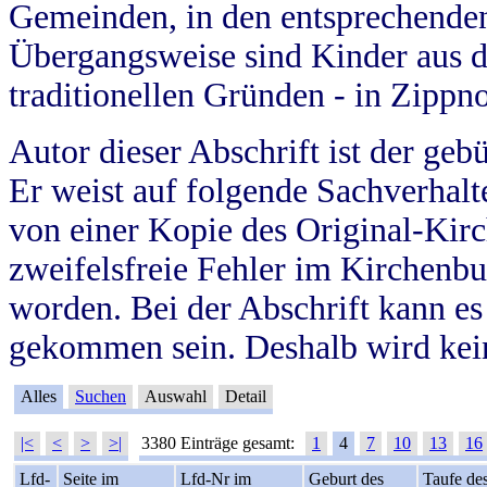
Gemeinden, in den entsprechende
Übergangsweise sind Kinder aus 
traditionellen Gründen - in Zippn
Autor dieser Abschrift ist der geb
Er weist auf folgende Sachverhalte
von einer Kopie des Original-Kirc
zweifelsfreie Fehler im Kirchenbuc
worden. Bei der Abschrift kann e
gekommen sein. Deshalb wird kein
Alles
Suchen
Auswahl
Detail
|<
<
>
>|
3380 Einträge gesamt:
1
4
7
10
13
16
Lfd-
Seite im
Lfd-Nr im
Geburt des
Taufe de