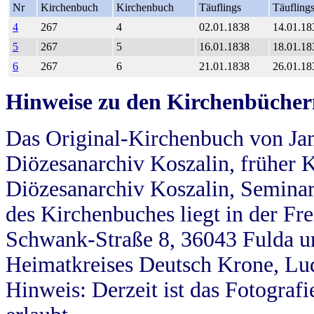
Nr
Kirchenbuch
Kirchenbuch
Täuflings
Täufling
4
267
4
02.01.1838
14.01.18
5
267
5
16.01.1838
18.01.18
6
267
6
21.01.1838
26.01.18
Hinweise zu den Kirchenbücher
Das Original-Kirchenbuch von Jan
Diözesanarchiv Koszalin, früher Kö
Diözesanarchiv Koszalin, Seminar
des Kirchenbuches liegt in der Fr
Schwank-Straße 8, 36043 Fulda u
Heimatkreises Deutsch Krone, Lu
Hinweis: Derzeit ist das Fotograf