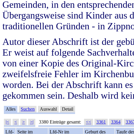
Gemeinden, in den entsprechende
Übergangsweise sind Kinder aus 
traditionellen Gründen - in Zippn
Autor dieser Abschrift ist der geb
Er weist auf folgende Sachverhalte
von einer Kopie des Original-Kirc
zweifelsfreie Fehler im Kirchenbuc
worden. Bei der Abschrift kann e
gekommen sein. Deshalb wird kein
Alles
Suchen
Auswahl
Detail
|<
<
>
>|
3380 Einträge gesamt:
<<
3361
3364
336
Lfd-
Seite im
Lfd-Nr im
Geburt des
Taufe de