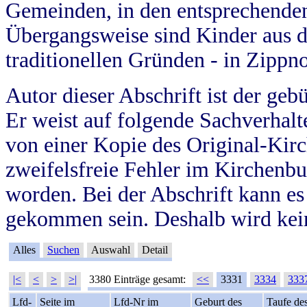
Gemeinden, in den entsprechende
Übergangsweise sind Kinder aus 
traditionellen Gründen - in Zippn
Autor dieser Abschrift ist der geb
Er weist auf folgende Sachverhalte
von einer Kopie des Original-Kirc
zweifelsfreie Fehler im Kirchenbuc
worden. Bei der Abschrift kann e
gekommen sein. Deshalb wird kein
Alles
Suchen
Auswahl
Detail
|<
<
>
>|
3380 Einträge gesamt:
<<
3331
3334
333
Lfd-
Seite im
Lfd-Nr im
Geburt des
Taufe de