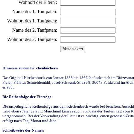
Wohnort der Eltern :
Name des 1. Taufpaten:
Wohnort des 1. Taufpaten:
Name des 2. Taufpaten:
Wohnort des 2. Taufpaten:
Hinweise zu den Kirchenbüchern
Das Original-Kirchenbuch von Januar 1838 bis 1866, befindet sich im Diözesanarch
Freien Prälatur Schneidemühl, Josef-Schwank-Straße 8, 36043 Fulda und im Archi
erlaubt.
Die Reihenfolge der Einträge
Die ursprüngliche Reihenfolge aus dem Kirchenbuch wurde bei behalten. Ausschla
Kind eben später getauft. Manchmal kam es auch vor, dass der Taufeintrag vom Ki
vorgenommen. Bei der Verwendung der Liste ist es wichtig, einen gewissen Zeit
erfolgt nach Tag, Monat und Jahr.
Schreibweise der Namen