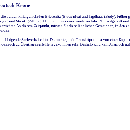
Deutsch Krone
ie beiden Filialgemeinden Briesenitz (Brzez`nica) und Jagdhaus (Budy). Früher g
yce) und Stabitz (Zdbice). Die Pfarrei Zippnow wurde im Jahr 1911 aufgeteilt und e
en errichtet. Ab diesem Zeitpunkt, müssen für diese ländlichen Gemeinden, in den
worden.
 auf folgende Sachverhalte hin: Die vorliegende Transkription ist von einer Kopie 
aber dennoch zu Übertragungsfehlern gekommen sein. Deshalb wird kein Anspruch auf 