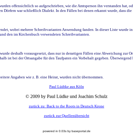
den offensichtlich so aufgeschrieben, wie die Amtsperson ihn verstanden hat, ode
n Dörfern war schließlich Dialekt. In den Fällen bei denen erkannt wurde, dass di
t, wobei mehrere Schreibvarianten Anwendung fanden. In dieser Liste wurde in de
n und den im Kirchenbuch verwendeten Schreibvarianten.
wurde deshalb vorausgesetzt, dass nur in derartigen Fällen eine Abweichung zur O
eshalb ist bei der Ortsangabe für den Taufpaten ein Vorbehalt gegeben. Überwiegen
weitere Angaben wie z. B. eine Heirat, wurden nicht übernommen.
Paul Lüdtke aus Köln
© 2009 by Paul Lüdke und Joachim Schulz
zurück zu: Back to the Roots in Deutsch Krone
zurück zur Quellenübersicht
powered in 0.03s by baseportal.de