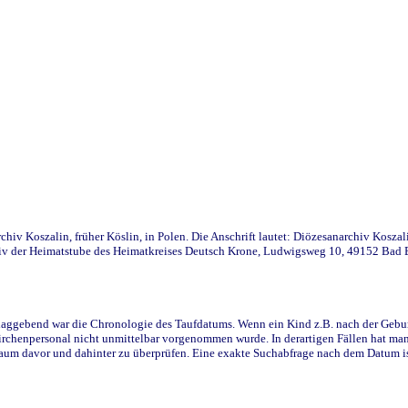
iv Koszalin, früher Köslin, in Polen. Die Anschrift lautet: Diözesanarchiv Koszal
v der Heimatstube des Heimatkreises Deutsch Krone, Ludwigsweg 10, 49152 Bad Ess
ggebend war die Chronologie des Taufdatums. Wenn ein Kind z.B. nach der Geburt 
rchenpersonal nicht unmittelbar vorgenommen wurde. In derartigen Fällen hat man d
raum davor und dahinter zu überprüfen. Eine exakte Suchabfrage nach dem Datum i