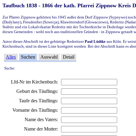
Taufbuch 1838 - 1866 der kath. Pfarrei Zippnow Kreis 
Zur Pfarrei Zippnow gehörten bis 1945 außer dem Dorf Zippnow (Sypnywo) noch d
(Dudylany), Freudenfier (Szwecja), Klawittersdorf (Glowaczewo), Rederitz (Nadarz
Stabitz und ein Lokalvikariat Rederitz mit der Tochterkirche in Doderlage wurd
diesen Gemeinden - wohl noch aus traditionellen Gründen - in Zippnow getauft 
Autor dieser Abschrift ist der gebürtige Rederitzer
Paul Lüdtke
aus Köln. Er weist
Kirchenbuch, sind in dieser Liste korrigiert worden. Bei der Abschrift kann es 
Alles
Suchen
Auswahl
Detail
Suche:
Lfd-Nr im Kirchenbuch:
Geburt des Täuflings:
Taufe des Täuflings:
Vorname des Täuflings:
Name des Vaters:
Name der Mutter: