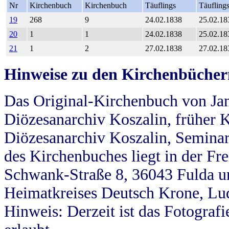
Nr
Kirchenbuch
Kirchenbuch
Täuflings
Täufling
19
268
9
24.02.1838
25.02.18
20
1
1
24.02.1838
25.02.18
21
1
2
27.02.1838
27.02.18
Hinweise zu den Kirchenbücher
Das Original-Kirchenbuch von Jan
Diözesanarchiv Koszalin, früher Kö
Diözesanarchiv Koszalin, Seminar
des Kirchenbuches liegt in der Fr
Schwank-Straße 8, 36043 Fulda u
Heimatkreises Deutsch Krone, Lu
Hinweis: Derzeit ist das Fotograf