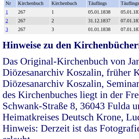
Nr
Kirchenbuch
Kirchenbuch
Täuflings
Täufling
1
267
1
05.01.1838
05.01.18
2
267
2
31.12.1837
07.01.18
3
267
3
01.01.1838
07.01.18
Hinweise zu den Kirchenbücher
Das Original-Kirchenbuch von Jan
Diözesanarchiv Koszalin, früher Kö
Diözesanarchiv Koszalin, Seminar
des Kirchenbuches liegt in der Fr
Schwank-Straße 8, 36043 Fulda u
Heimatkreises Deutsch Krone, Lu
Hinweis: Derzeit ist das Fotograf