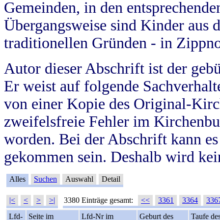
Gemeinden, in den entsprechende
Übergangsweise sind Kinder aus 
traditionellen Gründen - in Zippn
Autor dieser Abschrift ist der geb
Er weist auf folgende Sachverhalte
von einer Kopie des Original-Kirc
zweifelsfreie Fehler im Kirchenbuc
worden. Bei der Abschrift kann e
gekommen sein. Deshalb wird kein
Alles
Suchen
Auswahl
Detail
|<
<
>
>|
3380 Einträge gesamt:
<<
3361
3364
336
Lfd-
Seite im
Lfd-Nr im
Geburt des
Taufe de