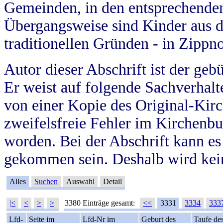
Gemeinden, in den entsprechende
Übergangsweise sind Kinder aus 
traditionellen Gründen - in Zippn
Autor dieser Abschrift ist der geb
Er weist auf folgende Sachverhalte
von einer Kopie des Original-Kirc
zweifelsfreie Fehler im Kirchenbuc
worden. Bei der Abschrift kann e
gekommen sein. Deshalb wird kein
Alles
Suchen
Auswahl
Detail
|<
<
>
>|
3380 Einträge gesamt:
<<
3331
3334
333
Lfd-
Seite im
Lfd-Nr im
Geburt des
Taufe de