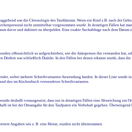
ggebend war die Chronologie des Taufdatums. Wenn ein Kind z.B. nach der Geburt 
rchenpersonal nicht unmittelbar vorgenommen wurde. In derartigen Fällen hat man d
raum davor und dahinter zu überprüfen. Eine exakte Suchabfrage nach dem Datum i
den offensichtlich so aufgeschrieben, wie die Amtsperson ihn verstanden hat, ode
n Dörfern war schließlich Dialekt. In den Fällen bei denen erkannt wurde, dass di
t, wobei mehrere Schreibvarianten Anwendung fanden. In dieser Liste wurde in de
n und den im Kirchenbuch verwendeten Schreibvarianten.
wurde deshalb vorausgesetzt, dass nur in derartigen Fällen eine Abweichung zur O
eshalb ist bei der Ortsangabe für den Taufpaten ein Vorbehalt gegeben. Überwiegen
weitere Angaben wie z. B. eine Heirat, wurden nicht übernommen.