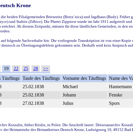
Deutsch Krone
ie beiden Filialgemeinden Briesenitz (Brzez`nica) und Jagdhaus (Budy). Früher g
yce) und Stabitz (Zdbice). Die Pfarrei Zippnow wurde im Jahr 1911 aufgeteilt und e
en errichtet. Ab diesem Zeitpunkt, müssen für diese ländlichen Gemeinden, in den
worden.
 auf folgende Sachverhalte hin: Die vorliegende Transkription ist von einer Kopie 
aber dennoch zu Übertragungsfehlern gekommen sein. Deshalb wird kein Anspruch auf 
19
22
25
28
>>
 Täuflings
Taufe des Täuflings
Vorname des Täuflings
Name des Va
8
25.02.1838
Michael
Hannemann
8
25.02.1838
Johann
Fenske
8
27.02.1838
Julius
Spors
iv Koszalin, früher Köslin, in Polen. Die Anschrift lautet: Diözesanarchiv Koszal
v der Heimatstube des Heimatkreises Deutsch Krone, Ludwigsweg 10, 49152 Bad Ess