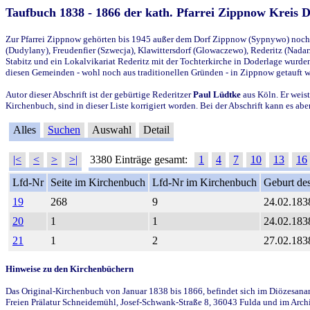
Taufbuch 1838 - 1866 der kath. Pfarrei Zippnow Kreis 
Zur Pfarrei Zippnow gehörten bis 1945 außer dem Dorf Zippnow (Sypnywo) noch d
(Dudylany), Freudenfier (Szwecja), Klawittersdorf (Glowaczewo), Rederitz (Nadarz
Stabitz und ein Lokalvikariat Rederitz mit der Tochterkirche in Doderlage wurd
diesen Gemeinden - wohl noch aus traditionellen Gründen - in Zippnow getauft 
Autor dieser Abschrift ist der gebürtige Rederitzer
Paul Lüdtke
aus Köln. Er weist
Kirchenbuch, sind in dieser Liste korrigiert worden. Bei der Abschrift kann es 
Alles
Suchen
Auswahl
Detail
|<
<
>
>|
3380 Einträge gesamt:
1
4
7
10
13
16
Lfd-Nr
Seite im Kirchenbuch
Lfd-Nr im Kirchenbuch
Geburt des
19
268
9
24.02.183
20
1
1
24.02.183
21
1
2
27.02.183
Hinweise zu den Kirchenbüchern
Das Original-Kirchenbuch von Januar 1838 bis 1866, befindet sich im Diözesanarch
Freien Prälatur Schneidemühl, Josef-Schwank-Straße 8, 36043 Fulda und im Archi