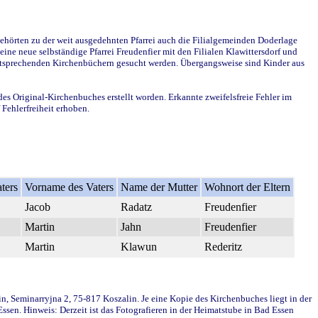
ehörten zu der weit ausgedehnten Pfarrei auch die Filialgemeinden Doderlage
ine neue selbständige Pfarrei Freudenfier mit den Filialen Klawittersdorf und
 entsprechenden Kirchenbüchern gesucht werden. Übergangsweise sind Kinder aus
des Original-Kirchenbuches erstellt worden. Erkannte zweifelsfreie Fehler im
Fehlerfreiheit erhoben.
ters
Vorname des Vaters
Name der Mutter
Wohnort der Eltern
Jacob
Radatz
Freudenfier
Martin
Jahn
Freudenfier
Martin
Klawun
Rederitz
in, Seminarryjna 2, 75-817 Koszalin. Je eine Kopie des Kirchenbuches liegt in der
en. Hinweis: Derzeit ist das Fotografieren in der Heimatstube in Bad Essen