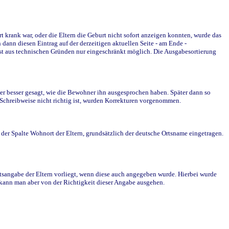
krank war, oder die Eltern die Geburt nicht sofort anzeigen konnten, wurde das
ann diesen Eintrag auf der derzeitigen aktuellen Seite - am Ende -
st aus technischen Gründen nur eingeschränkt möglich. Die Ausgabesortierung
r besser gesagt, wie die Bewohner ihn ausgesprochen haben. Später dann so
e Schreibweise nicht richtig ist, wurden Korrekturen vorgenommen.
r Spalte Wohnort der Eltern, grundsätzlich der deutsche Ortsname eingetragen.
rtsangabe der Eltern vorliegt, wenn diese auch angegeben wurde. Hierbei wurde
d kann man aber von der Richtigkeit dieser Angabe ausgehen.