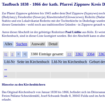
Taufbuch 1838 - 1866 der kath. Pfarrei Zippnow Kreis 
Zur Pfarrei Zippnow gehörten bis 1945 außer dem Dorf Zippnow (Sypnywo) noch d
(Dudylany), Freudenfier (Szwecja), Klawittersdorf (Glowaczewo), Rederitz (Nadarz
Stabitz und ein Lokalvikariat Rederitz mit der Tochterkirche in Doderlage wurd
diesen Gemeinden - wohl noch aus traditionellen Gründen - in Zippnow getauft 
Autor dieser Abschrift ist der gebürtige Rederitzer
Paul Lüdtke
aus Köln. Er weist
Kirchenbuch, sind in dieser Liste korrigiert worden. Bei der Abschrift kann es 
Alles
Suchen
Auswahl
Detail
|<
<
>
>|
3380 Einträge gesamt:
<<
3361
3364
336
Lfd-Nr
Seite im Kirchenbuch
Lfd-Nr im Kirchenbuch
Geburt des
...
...
Hinweise zu den Kirchenbüchern
Das Original-Kirchenbuch von Januar 1838 bis 1866, befindet sich im Diözesanarch
Freien Prälatur Schneidemühl, Josef-Schwank-Straße 8, 36043 Fulda und im Archi
erlaubt.