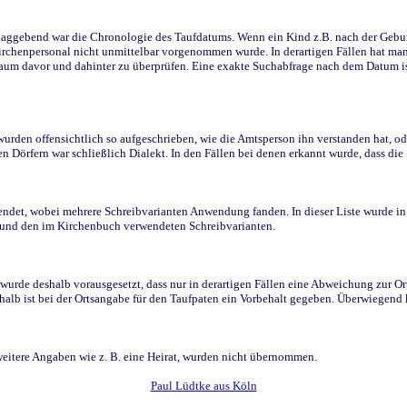
ggebend war die Chronologie des Taufdatums. Wenn ein Kind z.B. nach der Geburt 
rchenpersonal nicht unmittelbar vorgenommen wurde. In derartigen Fällen hat man d
raum davor und dahinter zu überprüfen. Eine exakte Suchabfrage nach dem Datum i
den offensichtlich so aufgeschrieben, wie die Amtsperson ihn verstanden hat, ode
n Dörfern war schließlich Dialekt. In den Fällen bei denen erkannt wurde, dass di
t, wobei mehrere Schreibvarianten Anwendung fanden. In dieser Liste wurde in de
n und den im Kirchenbuch verwendeten Schreibvarianten.
wurde deshalb vorausgesetzt, dass nur in derartigen Fällen eine Abweichung zur O
eshalb ist bei der Ortsangabe für den Taufpaten ein Vorbehalt gegeben. Überwiegen
weitere Angaben wie z. B. eine Heirat, wurden nicht übernommen.
Paul Lüdtke aus Köln