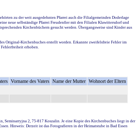
ehörten zu der weit ausgedehnten Pfarrei auch die Filialgemeinden Doderlage
ine neue selbständige Pfarrei Freudenfier mit den Filialen Klawittersdorf und
 entsprechenden Kirchenbüchern gesucht werden. Übergangsweise sind Kinder aus
des Original-Kirchenbuches erstellt worden. Erkannte zweifelsfreie Fehler im
Fehlerfreiheit erhoben.
ters
Vorname des Vaters
Name der Mutter
Wohnort der Eltern
in, Seminarryjna 2, 75-817 Koszalin. Je eine Kopie des Kirchenbuches liegt in der
en. Hinweis: Derzeit ist das Fotografieren in der Heimatstube in Bad Essen