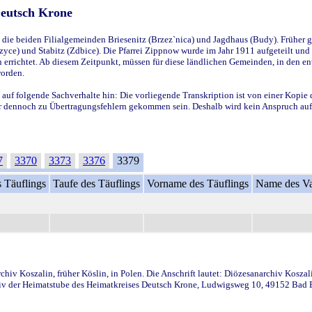
Deutsch Krone
ie beiden Filialgemeinden Briesenitz (Brzez`nica) und Jagdhaus (Budy). Früher g
yce) und Stabitz (Zdbice). Die Pfarrei Zippnow wurde im Jahr 1911 aufgeteilt und e
en errichtet. Ab diesem Zeitpunkt, müssen für diese ländlichen Gemeinden, in den
worden.
 auf folgende Sachverhalte hin: Die vorliegende Transkription ist von einer Kopie 
aber dennoch zu Übertragungsfehlern gekommen sein. Deshalb wird kein Anspruch auf 
7
3370
3373
3376
3379
 Täuflings
Taufe des Täuflings
Vorname des Täuflings
Name des Va
iv Koszalin, früher Köslin, in Polen. Die Anschrift lautet: Diözesanarchiv Koszal
v der Heimatstube des Heimatkreises Deutsch Krone, Ludwigsweg 10, 49152 Bad Ess