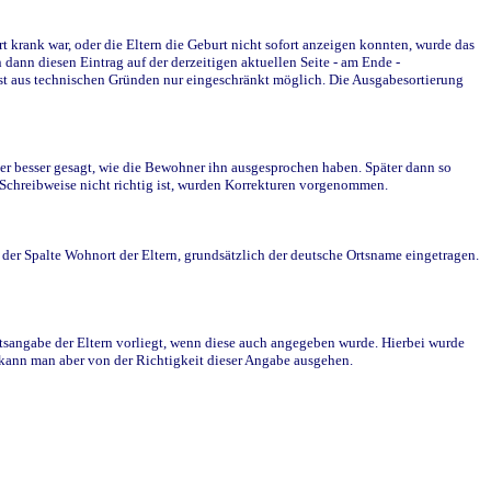
krank war, oder die Eltern die Geburt nicht sofort anzeigen konnten, wurde das
ann diesen Eintrag auf der derzeitigen aktuellen Seite - am Ende -
st aus technischen Gründen nur eingeschränkt möglich. Die Ausgabesortierung
r besser gesagt, wie die Bewohner ihn ausgesprochen haben. Später dann so
e Schreibweise nicht richtig ist, wurden Korrekturen vorgenommen.
r Spalte Wohnort der Eltern, grundsätzlich der deutsche Ortsname eingetragen.
rtsangabe der Eltern vorliegt, wenn diese auch angegeben wurde. Hierbei wurde
d kann man aber von der Richtigkeit dieser Angabe ausgehen.