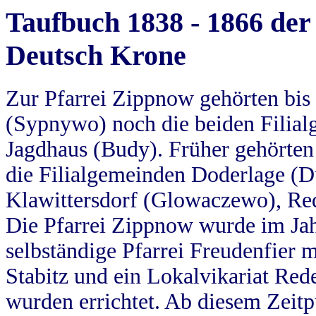
Taufbuch 1838 - 1866 der
Deutsch Krone
Zur Pfarrei Zippnow gehörten bi
(Sypnywo) noch die beiden Filial
Jagdhaus (Budy). Früher gehörten 
die Filialgemeinden Doderlage (D
Klawittersdorf (Glowaczewo), Red
Die Pfarrei Zippnow wurde im Jah
selbständige Pfarrei Freudenfier m
Stabitz und ein Lokalvikariat Red
wurden errichtet. Ab diesem Zeitp