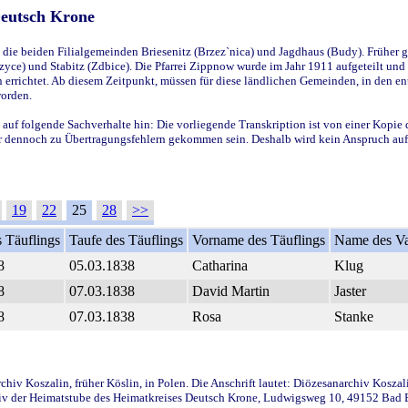
Deutsch Krone
ie beiden Filialgemeinden Briesenitz (Brzez`nica) und Jagdhaus (Budy). Früher g
yce) und Stabitz (Zdbice). Die Pfarrei Zippnow wurde im Jahr 1911 aufgeteilt und e
en errichtet. Ab diesem Zeitpunkt, müssen für diese ländlichen Gemeinden, in den
worden.
 auf folgende Sachverhalte hin: Die vorliegende Transkription ist von einer Kopie 
aber dennoch zu Übertragungsfehlern gekommen sein. Deshalb wird kein Anspruch auf 
19
22
25
28
>>
 Täuflings
Taufe des Täuflings
Vorname des Täuflings
Name des Va
8
05.03.1838
Catharina
Klug
8
07.03.1838
David Martin
Jaster
8
07.03.1838
Rosa
Stanke
iv Koszalin, früher Köslin, in Polen. Die Anschrift lautet: Diözesanarchiv Koszal
v der Heimatstube des Heimatkreises Deutsch Krone, Ludwigsweg 10, 49152 Bad Ess