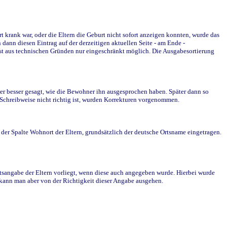
krank war, oder die Eltern die Geburt nicht sofort anzeigen konnten, wurde das
ann diesen Eintrag auf der derzeitigen aktuellen Seite - am Ende -
st aus technischen Gründen nur eingeschränkt möglich. Die Ausgabesortierung
r besser gesagt, wie die Bewohner ihn ausgesprochen haben. Später dann so
e Schreibweise nicht richtig ist, wurden Korrekturen vorgenommen.
r Spalte Wohnort der Eltern, grundsätzlich der deutsche Ortsname eingetragen.
rtsangabe der Eltern vorliegt, wenn diese auch angegeben wurde. Hierbei wurde
d kann man aber von der Richtigkeit dieser Angabe ausgehen.