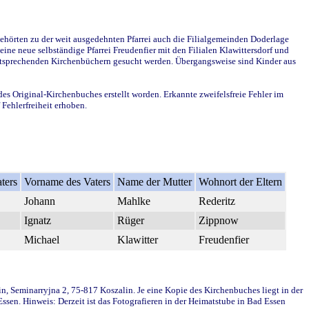
ehörten zu der weit ausgedehnten Pfarrei auch die Filialgemeinden Doderlage
ine neue selbständige Pfarrei Freudenfier mit den Filialen Klawittersdorf und
 entsprechenden Kirchenbüchern gesucht werden. Übergangsweise sind Kinder aus
des Original-Kirchenbuches erstellt worden. Erkannte zweifelsfreie Fehler im
Fehlerfreiheit erhoben.
ters
Vorname des Vaters
Name der Mutter
Wohnort der Eltern
Johann
Mahlke
Rederitz
Ignatz
Rüger
Zippnow
Michael
Klawitter
Freudenfier
in, Seminarryjna 2, 75-817 Koszalin. Je eine Kopie des Kirchenbuches liegt in der
en. Hinweis: Derzeit ist das Fotografieren in der Heimatstube in Bad Essen