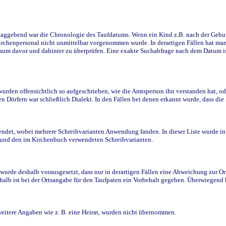
ggebend war die Chronologie des Taufdatums. Wenn ein Kind z.B. nach der Geburt 
rchenpersonal nicht unmittelbar vorgenommen wurde. In derartigen Fällen hat man d
raum davor und dahinter zu überprüfen. Eine exakte Suchabfrage nach dem Datum i
den offensichtlich so aufgeschrieben, wie die Amtsperson ihn verstanden hat, ode
n Dörfern war schließlich Dialekt. In den Fällen bei denen erkannt wurde, dass di
t, wobei mehrere Schreibvarianten Anwendung fanden. In dieser Liste wurde in de
n und den im Kirchenbuch verwendeten Schreibvarianten.
wurde deshalb vorausgesetzt, dass nur in derartigen Fällen eine Abweichung zur O
eshalb ist bei der Ortsangabe für den Taufpaten ein Vorbehalt gegeben. Überwiegen
weitere Angaben wie z. B. eine Heirat, wurden nicht übernommen.