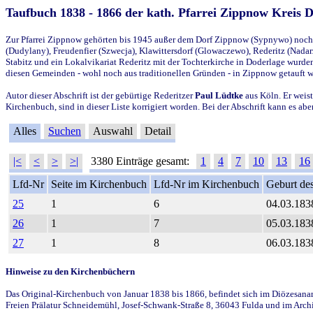
Taufbuch 1838 - 1866 der kath. Pfarrei Zippnow Kreis 
Zur Pfarrei Zippnow gehörten bis 1945 außer dem Dorf Zippnow (Sypnywo) noch d
(Dudylany), Freudenfier (Szwecja), Klawittersdorf (Glowaczewo), Rederitz (Nadarz
Stabitz und ein Lokalvikariat Rederitz mit der Tochterkirche in Doderlage wurd
diesen Gemeinden - wohl noch aus traditionellen Gründen - in Zippnow getauft 
Autor dieser Abschrift ist der gebürtige Rederitzer
Paul Lüdtke
aus Köln. Er weist
Kirchenbuch, sind in dieser Liste korrigiert worden. Bei der Abschrift kann es 
Alles
Suchen
Auswahl
Detail
|<
<
>
>|
3380 Einträge gesamt:
1
4
7
10
13
16
Lfd-Nr
Seite im Kirchenbuch
Lfd-Nr im Kirchenbuch
Geburt des
25
1
6
04.03.183
26
1
7
05.03.183
27
1
8
06.03.183
Hinweise zu den Kirchenbüchern
Das Original-Kirchenbuch von Januar 1838 bis 1866, befindet sich im Diözesanarch
Freien Prälatur Schneidemühl, Josef-Schwank-Straße 8, 36043 Fulda und im Archi