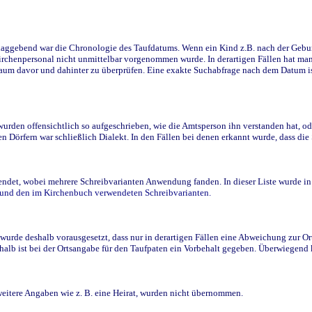
ggebend war die Chronologie des Taufdatums. Wenn ein Kind z.B. nach der Geburt 
rchenpersonal nicht unmittelbar vorgenommen wurde. In derartigen Fällen hat man d
raum davor und dahinter zu überprüfen. Eine exakte Suchabfrage nach dem Datum i
den offensichtlich so aufgeschrieben, wie die Amtsperson ihn verstanden hat, ode
n Dörfern war schließlich Dialekt. In den Fällen bei denen erkannt wurde, dass di
t, wobei mehrere Schreibvarianten Anwendung fanden. In dieser Liste wurde in de
n und den im Kirchenbuch verwendeten Schreibvarianten.
wurde deshalb vorausgesetzt, dass nur in derartigen Fällen eine Abweichung zur O
eshalb ist bei der Ortsangabe für den Taufpaten ein Vorbehalt gegeben. Überwiegen
weitere Angaben wie z. B. eine Heirat, wurden nicht übernommen.