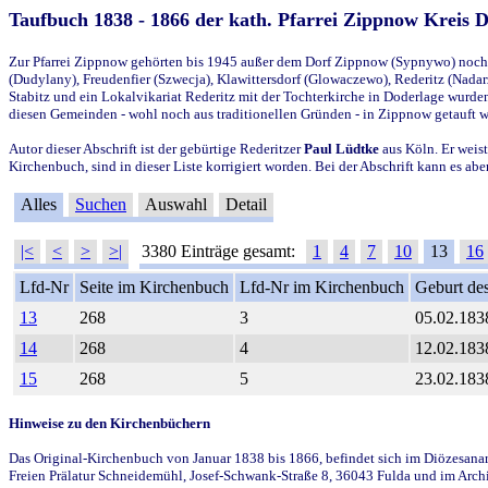
Taufbuch 1838 - 1866 der kath. Pfarrei Zippnow Kreis 
Zur Pfarrei Zippnow gehörten bis 1945 außer dem Dorf Zippnow (Sypnywo) noch d
(Dudylany), Freudenfier (Szwecja), Klawittersdorf (Glowaczewo), Rederitz (Nadarz
Stabitz und ein Lokalvikariat Rederitz mit der Tochterkirche in Doderlage wurd
diesen Gemeinden - wohl noch aus traditionellen Gründen - in Zippnow getauft 
Autor dieser Abschrift ist der gebürtige Rederitzer
Paul Lüdtke
aus Köln. Er weist
Kirchenbuch, sind in dieser Liste korrigiert worden. Bei der Abschrift kann es 
Alles
Suchen
Auswahl
Detail
|<
<
>
>|
3380 Einträge gesamt:
1
4
7
10
13
16
Lfd-Nr
Seite im Kirchenbuch
Lfd-Nr im Kirchenbuch
Geburt des
13
268
3
05.02.183
14
268
4
12.02.183
15
268
5
23.02.183
Hinweise zu den Kirchenbüchern
Das Original-Kirchenbuch von Januar 1838 bis 1866, befindet sich im Diözesanarch
Freien Prälatur Schneidemühl, Josef-Schwank-Straße 8, 36043 Fulda und im Archi