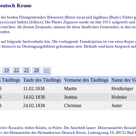
Deutsch Krone
ie beiden Filialgemeinden Briesenitz (Brzez`nica) und Jagdhaus (Budy). Früher g
yce) und Stabitz (Zdbice). Die Pfarrei Zippnow wurde im Jahr 1911 aufgeteilt und e
en errichtet. Ab diesem Zeitpunkt, müssen für diese ländlichen Gemeinden, in den
worden.
 auf folgende Sachverhalte hin: Die vorliegende Transkription ist von einer Kopie 
aber dennoch zu Übertragungsfehlern gekommen sein. Deshalb wird kein Anspruch auf 
19
22
25
28
>>
 Täuflings
Taufe des Täuflings
Vorname des Täuflings
Name des Va
8
11.02.1838
Martin
Heidkrüger
8
14.02.1838
Justina
Hohnke
8
24.02.1838
Christian
Jaster
iv Koszalin, früher Köslin, in Polen. Die Anschrift lautet: Diözesanarchiv Koszal
v der Heimatstube des Heimatkreises Deutsch Krone, Ludwigsweg 10, 49152 Bad Ess