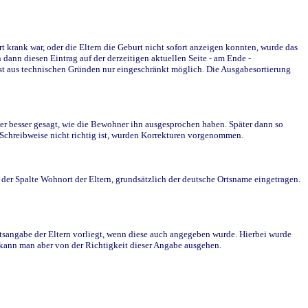
krank war, oder die Eltern die Geburt nicht sofort anzeigen konnten, wurde das
ann diesen Eintrag auf der derzeitigen aktuellen Seite - am Ende -
st aus technischen Gründen nur eingeschränkt möglich. Die Ausgabesortierung
r besser gesagt, wie die Bewohner ihn ausgesprochen haben. Später dann so
e Schreibweise nicht richtig ist, wurden Korrekturen vorgenommen.
r Spalte Wohnort der Eltern, grundsätzlich der deutsche Ortsname eingetragen.
rtsangabe der Eltern vorliegt, wenn diese auch angegeben wurde. Hierbei wurde
d kann man aber von der Richtigkeit dieser Angabe ausgehen.