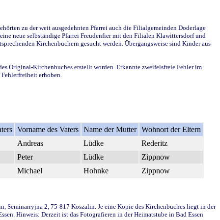
ehörten zu der weit ausgedehnten Pfarrei auch die Filialgemeinden Doderlage
ine neue selbständige Pfarrei Freudenfier mit den Filialen Klawittersdorf und
 entsprechenden Kirchenbüchern gesucht werden. Übergangsweise sind Kinder aus
des Original-Kirchenbuches erstellt worden. Erkannte zweifelsfreie Fehler im
Fehlerfreiheit erhoben.
ters
Vorname des Vaters
Name der Mutter
Wohnort der Eltern
Andreas
Lüdke
Rederitz
Peter
Lüdke
Zippnow
Michael
Hohnke
Zippnow
in, Seminarryjna 2, 75-817 Koszalin. Je eine Kopie des Kirchenbuches liegt in der
en. Hinweis: Derzeit ist das Fotografieren in der Heimatstube in Bad Essen