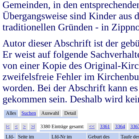
Gemeinden, in den entsprechende
Übergangsweise sind Kinder aus 
traditionellen Gründen - in Zippn
Autor dieser Abschrift ist der geb
Er weist auf folgende Sachverhalte
von einer Kopie des Original-Kirc
zweifelsfreie Fehler im Kirchenbuc
worden. Bei der Abschrift kann e
gekommen sein. Deshalb wird kein
Alles
Suchen
Auswahl
Detail
|<
<
>
>|
3380 Einträge gesamt:
<<
3361
3364
336
Lfd-
Seite im
Lfd-Nr im
Geburt des
Taufe de