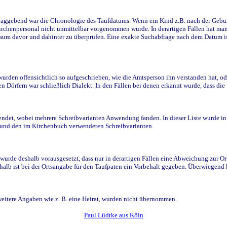
ggebend war die Chronologie des Taufdatums. Wenn ein Kind z.B. nach der Geburt 
rchenpersonal nicht unmittelbar vorgenommen wurde. In derartigen Fällen hat man d
raum davor und dahinter zu überprüfen. Eine exakte Suchabfrage nach dem Datum i
den offensichtlich so aufgeschrieben, wie die Amtsperson ihn verstanden hat, ode
n Dörfern war schließlich Dialekt. In den Fällen bei denen erkannt wurde, dass di
t, wobei mehrere Schreibvarianten Anwendung fanden. In dieser Liste wurde in de
n und den im Kirchenbuch verwendeten Schreibvarianten.
wurde deshalb vorausgesetzt, dass nur in derartigen Fällen eine Abweichung zur O
eshalb ist bei der Ortsangabe für den Taufpaten ein Vorbehalt gegeben. Überwiegen
weitere Angaben wie z. B. eine Heirat, wurden nicht übernommen.
Paul Lüdtke aus Köln