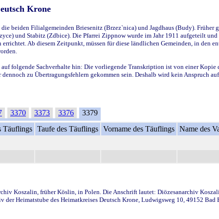
Deutsch Krone
ie beiden Filialgemeinden Briesenitz (Brzez`nica) und Jagdhaus (Budy). Früher g
yce) und Stabitz (Zdbice). Die Pfarrei Zippnow wurde im Jahr 1911 aufgeteilt und e
en errichtet. Ab diesem Zeitpunkt, müssen für diese ländlichen Gemeinden, in den
worden.
 auf folgende Sachverhalte hin: Die vorliegende Transkription ist von einer Kopie 
aber dennoch zu Übertragungsfehlern gekommen sein. Deshalb wird kein Anspruch auf 
7
3370
3373
3376
3379
 Täuflings
Taufe des Täuflings
Vorname des Täuflings
Name des Va
iv Koszalin, früher Köslin, in Polen. Die Anschrift lautet: Diözesanarchiv Koszal
v der Heimatstube des Heimatkreises Deutsch Krone, Ludwigsweg 10, 49152 Bad Ess