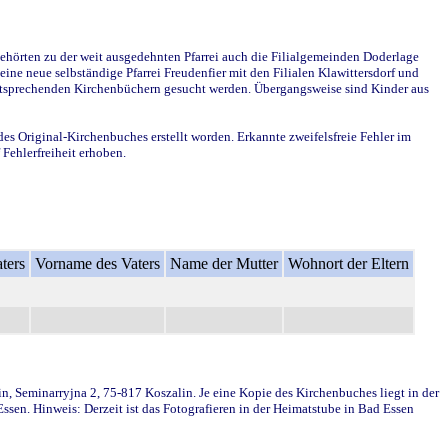
ehörten zu der weit ausgedehnten Pfarrei auch die Filialgemeinden Doderlage
ine neue selbständige Pfarrei Freudenfier mit den Filialen Klawittersdorf und
 entsprechenden Kirchenbüchern gesucht werden. Übergangsweise sind Kinder aus
des Original-Kirchenbuches erstellt worden. Erkannte zweifelsfreie Fehler im
Fehlerfreiheit erhoben.
ters
Vorname des Vaters
Name der Mutter
Wohnort der Eltern
in, Seminarryjna 2, 75-817 Koszalin. Je eine Kopie des Kirchenbuches liegt in der
en. Hinweis: Derzeit ist das Fotografieren in der Heimatstube in Bad Essen