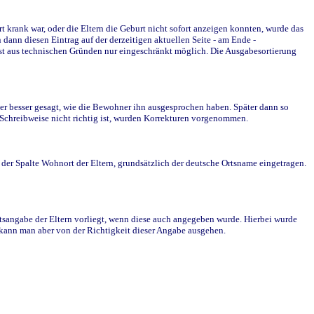
krank war, oder die Eltern die Geburt nicht sofort anzeigen konnten, wurde das
ann diesen Eintrag auf der derzeitigen aktuellen Seite - am Ende -
st aus technischen Gründen nur eingeschränkt möglich. Die Ausgabesortierung
r besser gesagt, wie die Bewohner ihn ausgesprochen haben. Später dann so
e Schreibweise nicht richtig ist, wurden Korrekturen vorgenommen.
r Spalte Wohnort der Eltern, grundsätzlich der deutsche Ortsname eingetragen.
rtsangabe der Eltern vorliegt, wenn diese auch angegeben wurde. Hierbei wurde
d kann man aber von der Richtigkeit dieser Angabe ausgehen.