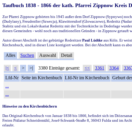
Taufbuch 1838 - 1866 der kath. Pfarrei Zippnow Kreis 
Zur Pfarrei Zippnow gehörten bis 1945 außer dem Dorf Zippnow (Sypnywo) noch d
(Dudylany), Freudenfier (Szwecja), Klawittersdorf (Glowaczewo), Rederitz (Nadarz
Stabitz und ein Lokalvikariat Rederitz mit der Tochterkirche in Doderlage wurd
diesen Gemeinden - wohl noch aus traditionellen Gründen - in Zippnow getauft 
Autor dieser Abschrift ist der gebürtige Rederitzer
Paul Lüdtke
aus Köln. Er weist
Kirchenbuch, sind in dieser Liste korrigiert worden. Bei der Abschrift kann es 
Alles
Suchen
Auswahl
Detail
|<
<
>
>|
3380 Einträge gesamt:
<<
3361
3364
336
Lfd-Nr
Seite im Kirchenbuch
Lfd-Nr im Kirchenbuch
Geburt des
...
...
Hinweise zu den Kirchenbüchern
Das Original-Kirchenbuch von Januar 1838 bis 1866, befindet sich im Diözesanarch
Freien Prälatur Schneidemühl, Josef-Schwank-Straße 8, 36043 Fulda und im Archi
erlaubt.