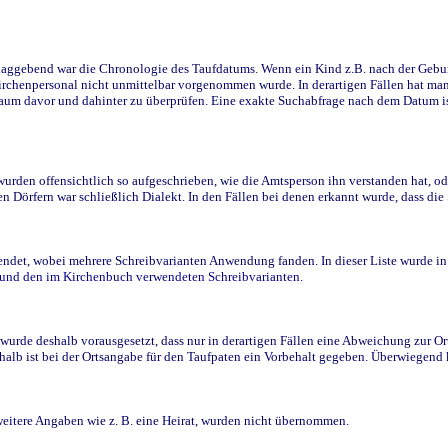
ggebend war die Chronologie des Taufdatums. Wenn ein Kind z.B. nach der Geburt 
rchenpersonal nicht unmittelbar vorgenommen wurde. In derartigen Fällen hat man d
raum davor und dahinter zu überprüfen. Eine exakte Suchabfrage nach dem Datum i
den offensichtlich so aufgeschrieben, wie die Amtsperson ihn verstanden hat, ode
n Dörfern war schließlich Dialekt. In den Fällen bei denen erkannt wurde, dass di
t, wobei mehrere Schreibvarianten Anwendung fanden. In dieser Liste wurde in de
n und den im Kirchenbuch verwendeten Schreibvarianten.
wurde deshalb vorausgesetzt, dass nur in derartigen Fällen eine Abweichung zur O
eshalb ist bei der Ortsangabe für den Taufpaten ein Vorbehalt gegeben. Überwiegen
weitere Angaben wie z. B. eine Heirat, wurden nicht übernommen.