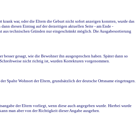
krank war, oder die Eltern die Geburt nicht sofort anzeigen konnten, wurde das
ann diesen Eintrag auf der derzeitigen aktuellen Seite - am Ende -
st aus technischen Gründen nur eingeschränkt möglich. Die Ausgabesortierung
r besser gesagt, wie die Bewohner ihn ausgesprochen haben. Später dann so
e Schreibweise nicht richtig ist, wurden Korrekturen vorgenommen.
r Spalte Wohnort der Eltern, grundsätzlich der deutsche Ortsname eingetragen.
rtsangabe der Eltern vorliegt, wenn diese auch angegeben wurde. Hierbei wurde
d kann man aber von der Richtigkeit dieser Angabe ausgehen.