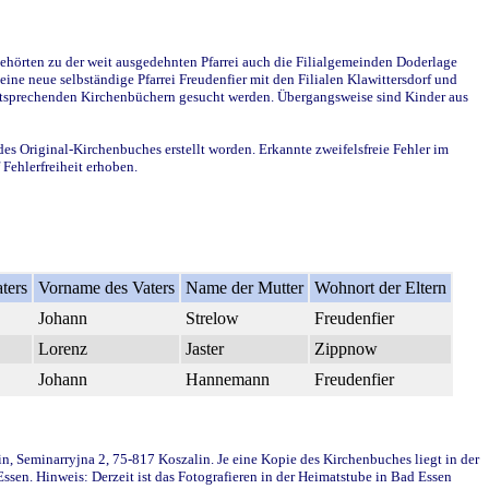
ehörten zu der weit ausgedehnten Pfarrei auch die Filialgemeinden Doderlage
ine neue selbständige Pfarrei Freudenfier mit den Filialen Klawittersdorf und
 entsprechenden Kirchenbüchern gesucht werden. Übergangsweise sind Kinder aus
des Original-Kirchenbuches erstellt worden. Erkannte zweifelsfreie Fehler im
Fehlerfreiheit erhoben.
ters
Vorname des Vaters
Name der Mutter
Wohnort der Eltern
Johann
Strelow
Freudenfier
Lorenz
Jaster
Zippnow
Johann
Hannemann
Freudenfier
in, Seminarryjna 2, 75-817 Koszalin. Je eine Kopie des Kirchenbuches liegt in der
en. Hinweis: Derzeit ist das Fotografieren in der Heimatstube in Bad Essen