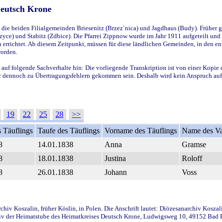
Deutsch Krone
ie beiden Filialgemeinden Briesenitz (Brzez`nica) und Jagdhaus (Budy). Früher g
yce) und Stabitz (Zdbice). Die Pfarrei Zippnow wurde im Jahr 1911 aufgeteilt und e
en errichtet. Ab diesem Zeitpunkt, müssen für diese ländlichen Gemeinden, in den
worden.
 auf folgende Sachverhalte hin: Die vorliegende Transkription ist von einer Kopie 
aber dennoch zu Übertragungsfehlern gekommen sein. Deshalb wird kein Anspruch auf 
19
22
25
28
>>
 Täuflings
Taufe des Täuflings
Vorname des Täuflings
Name des Va
8
14.01.1838
Anna
Gramse
8
18.01.1838
Justina
Roloff
8
26.01.1838
Johann
Voss
iv Koszalin, früher Köslin, in Polen. Die Anschrift lautet: Diözesanarchiv Koszal
v der Heimatstube des Heimatkreises Deutsch Krone, Ludwigsweg 10, 49152 Bad Ess