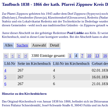
Taufbuch 1838 - 1866 der kath. Pfarrei Zippnow Kreis 
Zur Pfarrei Zippnow gehörten bis 1945 außer dem Dorf Zippnow (Sypnywo) noch d
(Dudylany), Freudenfier (Szwecja), Klawittersdorf (Glowaczewo), Rederitz (Nadarz
Stabitz und ein Lokalvikariat Rederitz mit der Tochterkirche in Doderlage wurd
diesen Gemeinden - wohl noch aus traditionellen Gründen - in Zippnow getauft 
Autor dieser Abschrift ist der gebürtige Rederitzer
Paul Lüdtke
aus Köln. Er weist
Kirchenbuch, sind in dieser Liste korrigiert worden. Bei der Abschrift kann es 
Alles
Suchen
Auswahl
Detail
|<
<
>
>|
3380 Einträge gesamt:
1
4
7
10
13
16
Lfd-Nr
Seite im Kirchenbuch
Lfd-Nr im Kirchenbuch
Geburt des
4
267
4
02.01.183
5
267
5
16.01.183
6
267
6
21.01.183
Hinweise zu den Kirchenbüchern
Das Original-Kirchenbuch von Januar 1838 bis 1866, befindet sich im Diözesanarch
Freien Prälatur Schneidemühl, Josef-Schwank-Straße 8, 36043 Fulda und im Archi