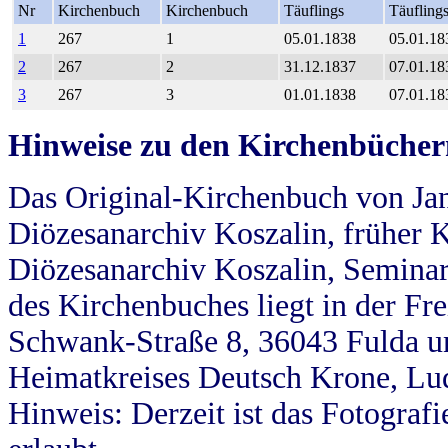
Nr
Kirchenbuch
Kirchenbuch
Täuflings
Täufling
1
267
1
05.01.1838
05.01.18
2
267
2
31.12.1837
07.01.18
3
267
3
01.01.1838
07.01.18
Hinweise zu den Kirchenbücher
Das Original-Kirchenbuch von Jan
Diözesanarchiv Koszalin, früher Kö
Diözesanarchiv Koszalin, Seminar
des Kirchenbuches liegt in der Fr
Schwank-Straße 8, 36043 Fulda u
Heimatkreises Deutsch Krone, Lu
Hinweis: Derzeit ist das Fotograf