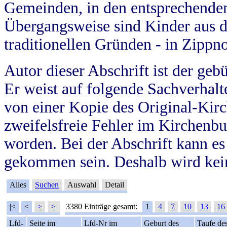
Gemeinden, in den entsprechende
Übergangsweise sind Kinder aus 
traditionellen Gründen - in Zippn
Autor dieser Abschrift ist der geb
Er weist auf folgende Sachverhalte
von einer Kopie des Original-Kirc
zweifelsfreie Fehler im Kirchenbuc
worden. Bei der Abschrift kann e
gekommen sein. Deshalb wird kein
Alles
Suchen
Auswahl
Detail
|<
<
>
>|
3380 Einträge gesamt:
1
4
7
10
13
16
Lfd-
Seite im
Lfd-Nr im
Geburt des
Taufe de