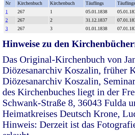
Nr
Kirchenbuch
Kirchenbuch
Täuflings
Täufling
1
267
1
05.01.1838
05.01.18
2
267
2
31.12.1837
07.01.18
3
267
3
01.01.1838
07.01.18
Hinweise zu den Kirchenbücher
Das Original-Kirchenbuch von Jan
Diözesanarchiv Koszalin, früher Kö
Diözesanarchiv Koszalin, Seminar
des Kirchenbuches liegt in der Fr
Schwank-Straße 8, 36043 Fulda u
Heimatkreises Deutsch Krone, Lu
Hinweis: Derzeit ist das Fotograf