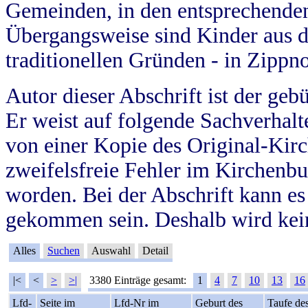
Gemeinden, in den entsprechende
Übergangsweise sind Kinder aus 
traditionellen Gründen - in Zippn
Autor dieser Abschrift ist der geb
Er weist auf folgende Sachverhalte
von einer Kopie des Original-Kirc
zweifelsfreie Fehler im Kirchenbuc
worden. Bei der Abschrift kann e
gekommen sein. Deshalb wird kein
Alles
Suchen
Auswahl
Detail
|<
<
>
>|
3380 Einträge gesamt:
1
4
7
10
13
16
Lfd-
Seite im
Lfd-Nr im
Geburt des
Taufe de