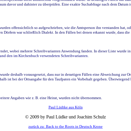
raum davor und dahinter zu überprüfen. Eine exakte Suchabfrage nach dem Datum i
den offensichtlich so aufgeschrieben, wie die Amtsperson ihn verstanden hat, ode
n Dörfern war schließlich Dialekt. In den Fällen bei denen erkannt wurde, dass di
t, wobei mehrere Schreibvarianten Anwendung fanden. In dieser Liste wurde in de
n und den im Kirchenbuch verwendeten Schreibvarianten.
wurde deshalb vorausgesetzt, dass nur in derartigen Fällen eine Abweichung zur O
eshalb ist bei der Ortsangabe für den Taufpaten ein Vorbehalt gegeben. Überwiegen
weitere Angaben wie z. B. eine Heirat, wurden nicht übernommen.
Paul Lüdtke aus Köln
© 2009 by Paul Lüdke und Joachim Schulz
zurück zu: Back to the Roots in Deutsch Krone