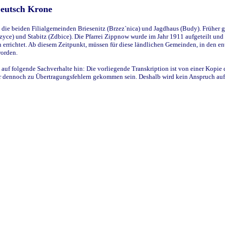
Deutsch Krone
ie beiden Filialgemeinden Briesenitz (Brzez`nica) und Jagdhaus (Budy). Früher g
yce) und Stabitz (Zdbice). Die Pfarrei Zippnow wurde im Jahr 1911 aufgeteilt und e
en errichtet. Ab diesem Zeitpunkt, müssen für diese ländlichen Gemeinden, in den
worden.
 auf folgende Sachverhalte hin: Die vorliegende Transkription ist von einer Kopie 
aber dennoch zu Übertragungsfehlern gekommen sein. Deshalb wird kein Anspruch auf 