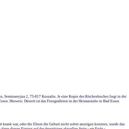
in, Seminarryjna 2, 75-817 Koszalin. Je eine Kopie des Kirchenbuches liegt in der
en. Hinweis: Derzeit ist das Fotografieren in der Heimatstube in Bad Essen
krank war, oder die Eltern die Geburt nicht sofort anzeigen konnten, wurde das
ann diesen Eintrag auf der derzeitigen aktuellen Seite - am Ende -