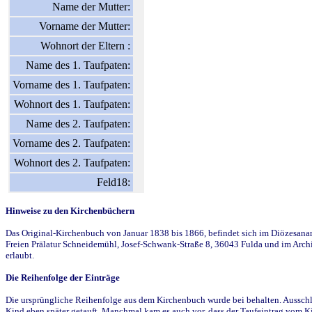
Name der Mutter:
Vorname der Mutter:
Wohnort der Eltern :
Name des 1. Taufpaten:
Vorname des 1. Taufpaten:
Wohnort des 1. Taufpaten:
Name des 2. Taufpaten:
Vorname des 2. Taufpaten:
Wohnort des 2. Taufpaten:
Feld18:
Hinweise zu den Kirchenbüchern
Das Original-Kirchenbuch von Januar 1838 bis 1866, befindet sich im Diözesanarch
Freien Prälatur Schneidemühl, Josef-Schwank-Straße 8, 36043 Fulda und im Archi
erlaubt.
Die Reihenfolge der Einträge
Die ursprüngliche Reihenfolge aus dem Kirchenbuch wurde bei behalten. Ausschla
Kind eben später getauft. Manchmal kam es auch vor, dass der Taufeintrag vom Ki