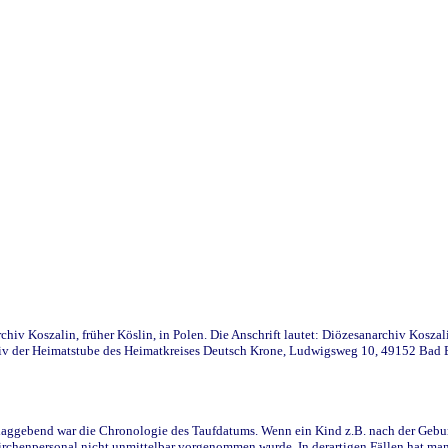
iv Koszalin, früher Köslin, in Polen. Die Anschrift lautet: Diözesanarchiv Koszal
v der Heimatstube des Heimatkreises Deutsch Krone, Ludwigsweg 10, 49152 Bad Ess
ggebend war die Chronologie des Taufdatums. Wenn ein Kind z.B. nach der Geburt 
rchenpersonal nicht unmittelbar vorgenommen wurde. In derartigen Fällen hat man d