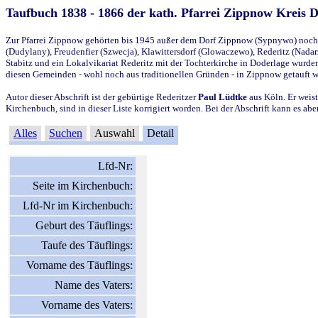
Taufbuch 1838 - 1866 der kath. Pfarrei Zippnow Kreis 
Zur Pfarrei Zippnow gehörten bis 1945 außer dem Dorf Zippnow (Sypnywo) noch d
(Dudylany), Freudenfier (Szwecja), Klawittersdorf (Glowaczewo), Rederitz (Nadarz
Stabitz und ein Lokalvikariat Rederitz mit der Tochterkirche in Doderlage wurd
diesen Gemeinden - wohl noch aus traditionellen Gründen - in Zippnow getauft 
Autor dieser Abschrift ist der gebürtige Rederitzer
Paul Lüdtke
aus Köln. Er weist
Kirchenbuch, sind in dieser Liste korrigiert worden. Bei der Abschrift kann es 
Alles
Suchen
Auswahl
Detail
Lfd-Nr:
Seite im Kirchenbuch:
Lfd-Nr im Kirchenbuch:
Geburt des Täuflings:
Taufe des Täuflings:
Vorname des Täuflings:
Name des Vaters:
Vorname des Vaters: