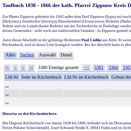
Taufbuch 1838 - 1866 der kath. Pfarrei Zippnow Kreis 
Zur Pfarrei Zippnow gehörten bis 1945 außer dem Dorf Zippnow (Sypnywo) noch d
(Dudylany), Freudenfier (Szwecja), Klawittersdorf (Glowaczewo), Rederitz (Nadarz
Stabitz und ein Lokalvikariat Rederitz mit der Tochterkirche in Doderlage wurd
diesen Gemeinden - wohl noch aus traditionellen Gründen - in Zippnow getauft 
Autor dieser Abschrift ist der gebürtige Rederitzer
Paul Lüdtke
aus Köln. Er weist
Kirchenbuch, sind in dieser Liste korrigiert worden. Bei der Abschrift kann es 
Alles
Suchen
Auswahl
Detail
|<
<
>
>|
3380 Einträge gesamt:
<<
3361
3364
336
Lfd-Nr
Seite im Kirchenbuch
Lfd-Nr im Kirchenbuch
Geburt des
...
...
...
Hinweise zu den Kirchenbüchern
Das Original-Kirchenbuch von Januar 1838 bis 1866, befindet sich im Diözesanarch
Freien Prälatur Schneidemühl, Josef-Schwank-Straße 8, 36043 Fulda und im Archi