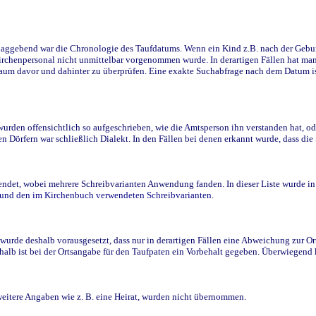
ggebend war die Chronologie des Taufdatums. Wenn ein Kind z.B. nach der Geburt 
rchenpersonal nicht unmittelbar vorgenommen wurde. In derartigen Fällen hat man d
raum davor und dahinter zu überprüfen. Eine exakte Suchabfrage nach dem Datum i
den offensichtlich so aufgeschrieben, wie die Amtsperson ihn verstanden hat, ode
n Dörfern war schließlich Dialekt. In den Fällen bei denen erkannt wurde, dass di
t, wobei mehrere Schreibvarianten Anwendung fanden. In dieser Liste wurde in de
n und den im Kirchenbuch verwendeten Schreibvarianten.
wurde deshalb vorausgesetzt, dass nur in derartigen Fällen eine Abweichung zur O
eshalb ist bei der Ortsangabe für den Taufpaten ein Vorbehalt gegeben. Überwiegen
weitere Angaben wie z. B. eine Heirat, wurden nicht übernommen.