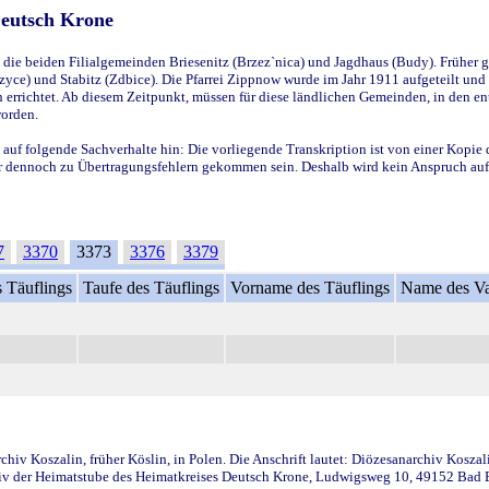
Deutsch Krone
ie beiden Filialgemeinden Briesenitz (Brzez`nica) und Jagdhaus (Budy). Früher g
yce) und Stabitz (Zdbice). Die Pfarrei Zippnow wurde im Jahr 1911 aufgeteilt und e
en errichtet. Ab diesem Zeitpunkt, müssen für diese ländlichen Gemeinden, in den
worden.
 auf folgende Sachverhalte hin: Die vorliegende Transkription ist von einer Kopie 
aber dennoch zu Übertragungsfehlern gekommen sein. Deshalb wird kein Anspruch auf 
7
3370
3373
3376
3379
 Täuflings
Taufe des Täuflings
Vorname des Täuflings
Name des Va
iv Koszalin, früher Köslin, in Polen. Die Anschrift lautet: Diözesanarchiv Koszal
v der Heimatstube des Heimatkreises Deutsch Krone, Ludwigsweg 10, 49152 Bad Ess