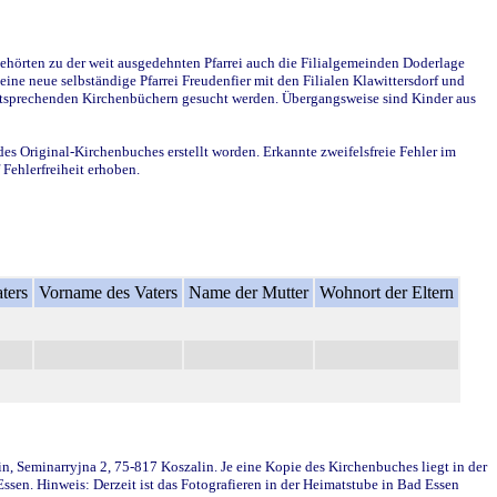
ehörten zu der weit ausgedehnten Pfarrei auch die Filialgemeinden Doderlage
ine neue selbständige Pfarrei Freudenfier mit den Filialen Klawittersdorf und
 entsprechenden Kirchenbüchern gesucht werden. Übergangsweise sind Kinder aus
des Original-Kirchenbuches erstellt worden. Erkannte zweifelsfreie Fehler im
Fehlerfreiheit erhoben.
ters
Vorname des Vaters
Name der Mutter
Wohnort der Eltern
in, Seminarryjna 2, 75-817 Koszalin. Je eine Kopie des Kirchenbuches liegt in der
en. Hinweis: Derzeit ist das Fotografieren in der Heimatstube in Bad Essen