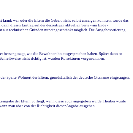
krank war, oder die Eltern die Geburt nicht sofort anzeigen konnten, wurde das
ann diesen Eintrag auf der derzeitigen aktuellen Seite - am Ende -
st aus technischen Gründen nur eingeschränkt möglich. Die Ausgabesortierung
r besser gesagt, wie die Bewohner ihn ausgesprochen haben. Später dann so
e Schreibweise nicht richtig ist, wurden Korrekturen vorgenommen.
r Spalte Wohnort der Eltern, grundsätzlich der deutsche Ortsname eingetragen.
rtsangabe der Eltern vorliegt, wenn diese auch angegeben wurde. Hierbei wurde
d kann man aber von der Richtigkeit dieser Angabe ausgehen.